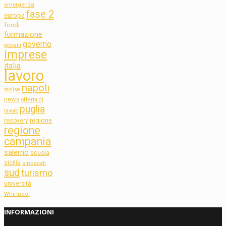
emergenza
fase 2
europa
fondi
formazione
governo
giovani
imprese
italia
lavoro
napoli
molise
news
offerta di
puglia
lavoro
regione
recovery
regione
campania
salerno
scuola
sicilia
sindacati
sud
turismo
università
Whirlpool
INFORMAZIONI