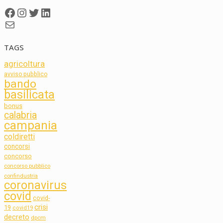
Facebook
Instagram
Twitter
LinkedIn
Mail
TAGS
agricoltura
avviso pubblico
bando
basilicata
bonus
calabria
campania
coldiretti
concorsi
concorso
concorso pubblico
confindustria
coronavirus
covid
covid-
crisi
19
covid19
decreto
dpcm