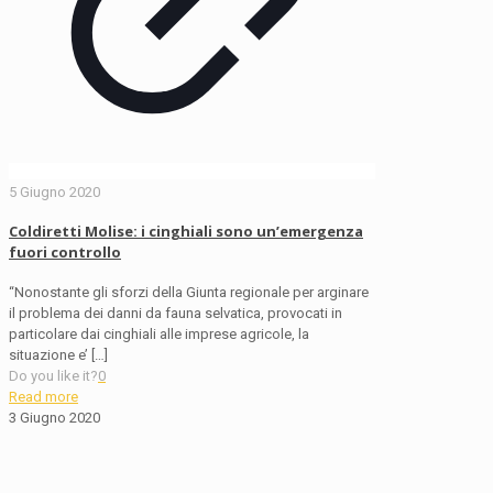
5 Giugno 2020
Coldiretti Molise: i cinghiali sono un’emergenza
fuori controllo
“Nonostante gli sforzi della Giunta regionale per arginare
il problema dei danni da fauna selvatica, provocati in
particolare dai cinghiali alle imprese agricole, la
situazione e’
[…]
Do you like it?
0
Read more
3 Giugno 2020