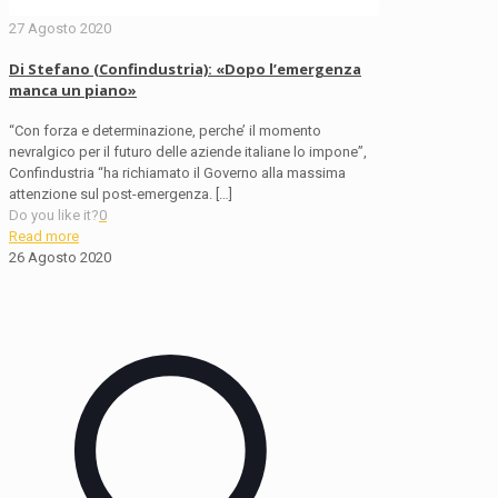
27 Agosto 2020
Di Stefano (Confindustria): «Dopo l’emergenza
manca un piano»
“Con forza e determinazione, perche’ il momento
nevralgico per il futuro delle aziende italiane lo impone”,
Confindustria “ha richiamato il Governo alla massima
attenzione sul post-emergenza.
[…]
Do you like it?
0
Read more
26 Agosto 2020