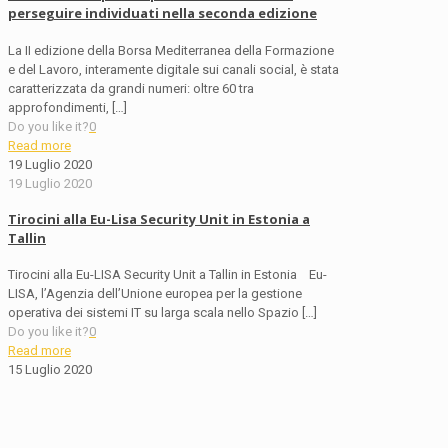
perseguire individuati nella seconda edizione
La II edizione della Borsa Mediterranea della Formazione
e del Lavoro, interamente digitale sui canali social, è stata
caratterizzata da grandi numeri: oltre 60 tra
approfondimenti,
[…]
Do you like it?
0
Read more
19 Luglio 2020
19 Luglio 2020
Tirocini alla Eu-Lisa Security Unit in Estonia a
Tallin
Tirocini alla Eu-LISA Security Unit a Tallin in Estonia Eu-
LISA, l’Agenzia dell’Unione europea per la gestione
operativa dei sistemi IT su larga scala nello Spazio
[…]
Do you like it?
0
Read more
15 Luglio 2020