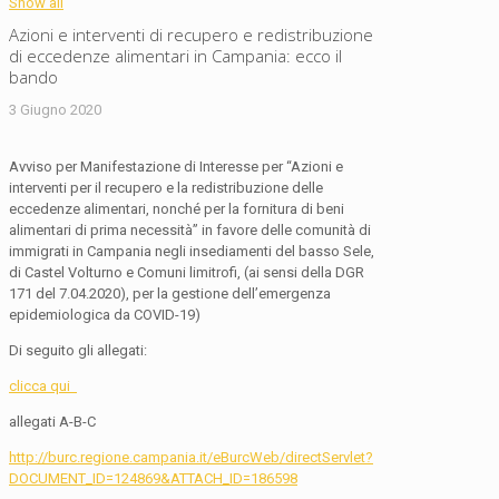
Show all
Azioni e interventi di recupero e redistribuzione
di eccedenze alimentari in Campania: ecco il
bando
3 Giugno 2020
Avviso per Manifestazione di Interesse per “Azioni e
interventi per il recupero e la redistribuzione delle
eccedenze alimentari, nonché per la fornitura di beni
alimentari di prima necessità” in favore delle comunità di
immigrati in Campania negli insediamenti del basso Sele,
di Castel Volturno e Comuni limitrofi, (ai sensi della DGR
171 del 7.04.2020), per la gestione dell’emergenza
epidemiologica da COVID-19)
Di seguito gli allegati:
clicca qui
allegati A-B-C
http://burc.regione.campania.it/eBurcWeb/directServlet?
DOCUMENT_ID=124869&ATTACH_ID=186598