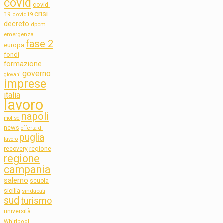
covid
covid-
crisi
19
covid19
decreto
dpcm
emergenza
fase 2
europa
fondi
formazione
governo
giovani
imprese
italia
lavoro
napoli
molise
news
offerta di
puglia
lavoro
regione
recovery
regione
campania
salerno
scuola
sicilia
sindacati
sud
turismo
università
Whirlpool