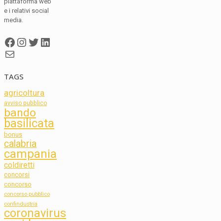
piattaforma web
e i relativi social
media.
Facebook
Instagram
Twitter
LinkedIn
Mail
TAGS
agricoltura
avviso pubblico
bando
basilicata
bonus
calabria
campania
coldiretti
concorsi
concorso
concorso pubblico
confindustria
coronavirus