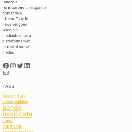
lavoro e
formazione
coniugando
domanda e
offerta. Tutte le
news vengono
veicolate
mediante questa
piattaforma web
e i relativi social
media.
Facebook
Instagram
Twitter
LinkedIn
Mail
TAGS
agricoltura
avviso pubblico
bando
basilicata
bonus
calabria