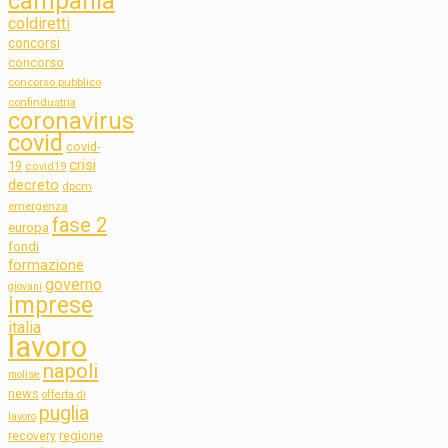
campania
coldiretti
concorsi
concorso
concorso pubblico
confindustria
coronavirus
covid
covid-
crisi
19
covid19
decreto
dpcm
emergenza
fase 2
europa
fondi
formazione
governo
giovani
imprese
italia
lavoro
napoli
molise
news
offerta di
puglia
lavoro
regione
recovery