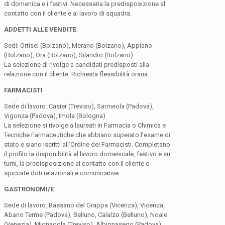
di domenica e i festivi. Necessaria la predisposizione al
contatto con il cliente e al lavoro di squadra.
ADDETTI ALLE VENDITE
Sedi: Ortisei (Bolzano), Merano (Bolzano), Appiano
(Bolzano), Ora (Bolzano), Silandro (Bolzano)
La selezione di rivolge a candidati predisposti alla
relazione con il cliente. Richiesta flessibilità oraria.
FARMACISTI
Sede di lavoro: Casier (Treviso), Sarmeola (Padova),
Vigonza (Padova), Imola (Bologna)
La selezione si rivolge a laureati in Farmacia o Chimica e
Tecniche Farmaceutiche che abbiano superato l’esame di
stato e siano iscritti all’Ordine dei Farmacisti. Completano
il profilo la disponibilità al lavoro domenicale, festivo e su
turni, la predisposizione al contatto con il cliente e
spiccate doti relazionali e comunicative.
GASTRONOMI/E
Sede di lavoro: Bassano del Grappa (Vicenza), Vicenza,
Abano Terme (Padova), Belluno, Calalzo (Belluno), Noale
(Venezia), Mignagola (Treviso), Albignasego (Padova),