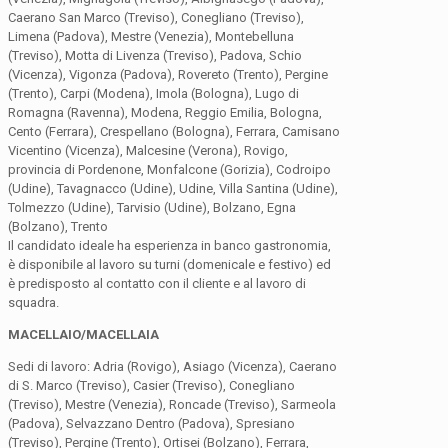
Caerano San Marco (Treviso), Conegliano (Treviso),
Limena (Padova), Mestre (Venezia), Montebelluna
(Treviso), Motta di Livenza (Treviso), Padova, Schio
(Vicenza), Vigonza (Padova), Rovereto (Trento), Pergine
(Trento), Carpi (Modena), Imola (Bologna), Lugo di
Romagna (Ravenna), Modena, Reggio Emilia, Bologna,
Cento (Ferrara), Crespellano (Bologna), Ferrara, Camisano
Vicentino (Vicenza), Malcesine (Verona), Rovigo,
provincia di Pordenone, Monfalcone (Gorizia), Codroipo
(Udine), Tavagnacco (Udine), Udine, Villa Santina (Udine),
Tolmezzo (Udine), Tarvisio (Udine), Bolzano, Egna
(Bolzano), Trento
Il candidato ideale ha esperienza in banco gastronomia,
è disponibile al lavoro su turni (domenicale e festivo) ed
è predisposto al contatto con il cliente e al lavoro di
squadra.
MACELLAIO/MACELLAIA
Sedi di lavoro: Adria (Rovigo), Asiago (Vicenza), Caerano
di S. Marco (Treviso), Casier (Treviso), Conegliano
(Treviso), Mestre (Venezia), Roncade (Treviso), Sarmeola
(Padova), Selvazzano Dentro (Padova), Spresiano
(Treviso), Pergine (Trento), Ortisei (Bolzano), Ferrara,