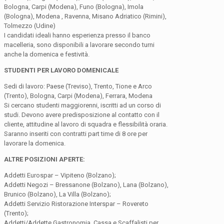
Bologna, Carpi (Modena), Funo (Bologna), Imola
(Bologna), Modena , Ravenna, Misano Adriatico (Rimini),
Tolmezzo (Udine)
I candidati ideali hanno esperienza presso il banco
macelleria, sono disponibili a lavorare secondo turni
anche la domenica e festività.
STUDENTI PER LAVORO DOMENICALE
Sedi di lavoro: Paese (Treviso), Trento, Tione e Arco
(Trento), Bologna, Carpi (Modena), Ferrara, Modena
Si cercano studenti maggiorenni, iscritti ad un corso di
studi. Devono avere predisposizione al contatto con il
cliente, attitudine al lavoro di squadra e flessibilità oraria.
Saranno inseriti con contratti part time di 8 ore per
lavorare la domenica.
ALTRE POSIZIONI APERTE:
Addetti Eurospar – Vipiteno (Bolzano);
Addetti Negozi – Bressanone (Bolzano), Lana (Bolzano),
Brunico (Bolzano), La Villa (Bolzano);
Addetti Servizio Ristorazione Interspar – Rovereto
(Trento);
Addetti/Addette Gastronomia, Cassa e Scaffalisti per