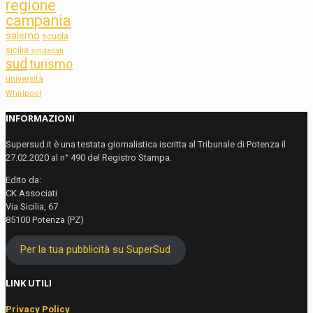
regione
campania
salerno
scuola
sicilia
sindacati
sud
turismo
università
Whirlpool
INFORMAZIONI
Supersud.it è una testata giornalistica iscritta al Tribunale di Potenza il
27.02.2020 al n° 490 del Registro Stampa.
Edito da:
CK Associati
Via Sicilia, 67
85100 Potenza (PZ)
Per la tua pubblicità su SuperSud
LINK UTILI
Privacy Policy