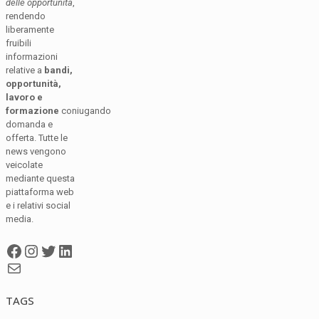
delle opportunità
,
rendendo
liberamente
fruibili
informazioni
relative a
bandi,
opportunità,
lavoro e
formazione
coniugando
domanda e
offerta. Tutte le
news vengono
veicolate
mediante questa
piattaforma web
e i relativi social
media.
Facebook
Instagram
Twitter
LinkedIn
Mail
TAGS