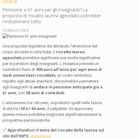
Show all
Pensione a 61 anni per gli insegnanti? La
proposta di riscatto laurea agevolato potrebbe
rivoluzionare tutto
24 Marzo 2025
Una proposta legislativa sta attirando l’attenzione del
corpo docente in tutta Italia: il
riscatto laurea
agevolato
potrebbe significare una svolta significativa
per le pensioni degli insegnanti. L’iniziativa prevede un
contributo fisso di
900 euro all’anno per ogni anno di
studi universitari riscattato
, un costo simbolico
rispetto agli attuali standard, che potrebbe permettere
agli insegnanti di
andare in pensione anticipata già a
61 anni
, con
38 anni di contributi
.
L’entusiasmo tra i docenti, soprattutto quelli nella fascia
di età tra i
50 e i 60 anni
, è palpabile. Se approvata,
questa misura potrebbe migliorare significativamente le
prospettive pensionistiche.
🔗
Approfondisci il tema del riscatto della laurea sul
sito dell’INPS
:
www.inps.it