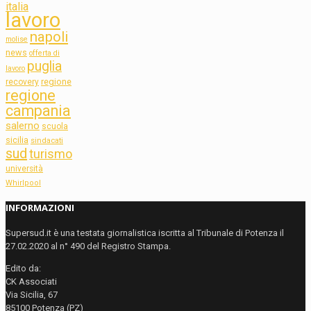
italia
lavoro
napoli
molise
news
offerta di
puglia
lavoro
regione
recovery
regione
campania
salerno
scuola
sicilia
sindacati
sud
turismo
università
Whirlpool
INFORMAZIONI
Supersud.it è una testata giornalistica iscritta al Tribunale di Potenza il
27.02.2020 al n° 490 del Registro Stampa.
Edito da:
CK Associati
Via Sicilia, 67
85100 Potenza (PZ)