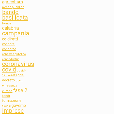
agricoltura
avviso pubblico
bando
basilicata
bonus
calabria
campania
coldiretti
concorsi
concorso
concorso pubblico
confindustria
coronavirus
covid
covid-
crisi
19
covid19
decreto
dpcm
emergenza
fase 2
europa
fondi
formazione
governo
giovani
imprese