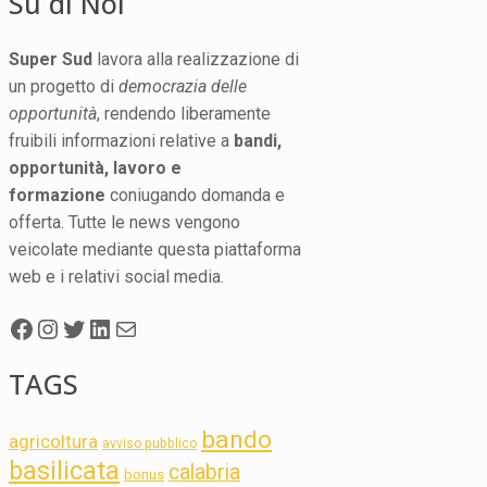
Su di Noi
Super Sud
lavora alla realizzazione di
un progetto di
democrazia delle
opportunità
, rendendo liberamente
fruibili informazioni relative a
bandi,
opportunità, lavoro e
formazione
coniugando domanda e
offerta. Tutte le news vengono
veicolate mediante questa piattaforma
web e i relativi social media.
Facebook
Instagram
Twitter
LinkedIn
Mail
TAGS
bando
agricoltura
avviso pubblico
basilicata
calabria
bonus