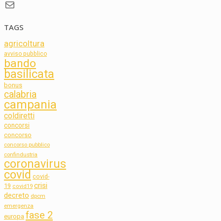
Mail
TAGS
agricoltura
avviso pubblico
bando
basilicata
bonus
calabria
campania
coldiretti
concorsi
concorso
concorso pubblico
confindustria
coronavirus
covid
covid-
crisi
19
covid19
decreto
dpcm
emergenza
fase 2
europa