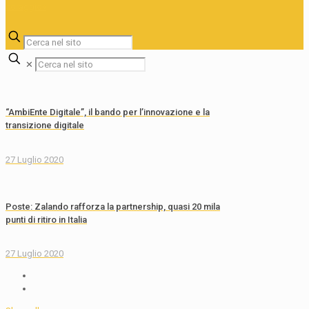
✕
“AmbiEnte Digitale”, il bando per l’innovazione e la
transizione digitale
27 Luglio 2020
Poste: Zalando rafforza la partnership, quasi 20 mila
punti di ritiro in Italia
27 Luglio 2020