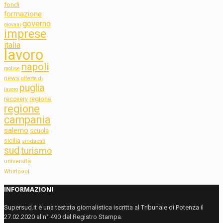
fondi
formazione
governo
giovani
imprese
italia
lavoro
napoli
molise
news
offerta di
puglia
lavoro
regione
recovery
regione
campania
salerno
scuola
sicilia
sindacati
sud
turismo
università
Whirlpool
INFORMAZIONI
Supersud.it è una testata giornalistica iscritta al Tribunale di Potenza il
27.02.2020 al n° 490 del Registro Stampa.