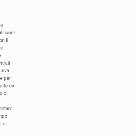
lo
il cuore
n il
ie
e
trali
eniva
re per
olte ex
o di
entare
empo
e di