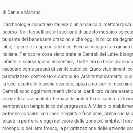
di Daniela Mariano
L’archeologia industriale italiana è un mosaico di mattoni rossi
scorso. Tra i tasselli più affascinanti di questo mosaico spicca
pulsante del benessere cittadino e che oggi, in bilico tra degra
cibo, l’igiene e lo spazio pubblico. Ecco un viaggio tra i gigant
italiane. Per capire cosa siano state le Centrali del Latte, bisogn
infantili e scarsa igiene alimentare, il latte era un bene prezio
nacquero come presidi di sanità pubblica. Erano stabilimenti comu
pastorizzato, controllato e distribuito. Architettonicamente, qu
la luce, piastrelle bianche ovunque, spazi ampi per le macchin
Centrali sono oggi monumenti vincolati per il loro valore estetico
architettura razionalista. Firmata da architetti del calibro di Inn
sembrava un tempio laico del progresso. A Milano lo stabilimen
potesse sposarsi con linee eleganti e funzionali, prima che la c
situati in periferia e oggi nel cuore delle zone più ambite. Il decl
monopolio del latte fresco, la privatizzazione delle aziende co