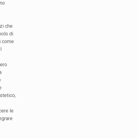
nno
azi che
polo di
di come
l
tero
a
e
e
stetico,
cere le
egrare