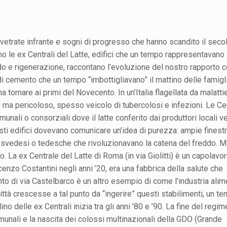
, vetrate infrante e sogni di progresso che hanno scandito il seco
no le ex Centrali del Latte, edifici che un tempo rappresentavano 
do e rigenerazione, raccontano l’evoluzione del nostro rapporto co
i di cemento che un tempo “imbottigliavano” il mattino delle famigl
a tornare ai primi del Novecento. In un’Italia flagellata da malatti
so ma pericoloso, spesso veicolo di tubercolosi e infezioni. Le Cen
nali o consorziali dove il latte conferito dai produttori locali v
esti edifici dovevano comunicare un’idea di purezza: ampie finest
e svedesi o tedesche che rivoluzionavano la catena del freddo. M
. La ex Centrale del Latte di Roma (in via Giolitti) è un capolavor
ocenzo Costantini negli anni ’20, era una fabbrica della salute che
to di via Castelbarco è un altro esempio di come l’industria alim
ittà crescesse a tal punto da “ingerire” questi stabilimenti, un t
ino delle ex Centrali inizia tra gli anni ’80 e ’90. La fine del regim
munali e la nascita dei colossi multinazionali della GDO (Grande