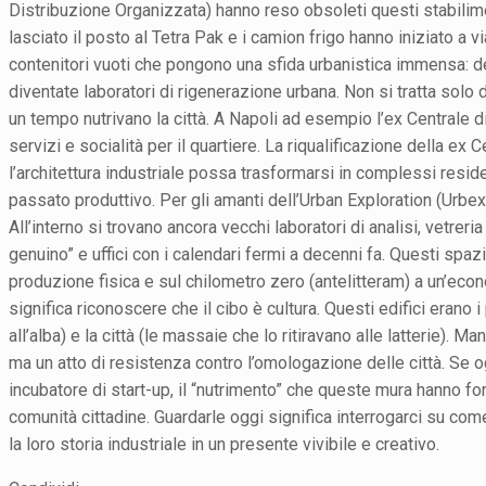
Distribuzione Organizzata) hanno reso obsoleti questi stabilime
lasciato il posto al Tetra Pak e i camion frigo hanno iniziato a 
contenitori vuoti che pongono una sfida urbanistica immensa: demo
diventate laboratori di rigenerazione urbana. Non si tratta solo
un tempo nutrivano la città. A Napoli ad esempio l’ex Centrale di 
servizi e socialità per il quartiere. La riqualificazione della ex
l’architettura industriale possa trasformarsi in complessi resid
passato produttivo. Per gli amanti dell’Urban Exploration (Urbex
All’interno si trovano ancora vecchi laboratori di analisi, vetre
genuino” e uffici con i calendari fermi a decenni fa. Questi spaz
produzione fisica e sul chilometro zero (antelitteram) a un’eco
significa riconoscere che il cibo è cultura. Questi edifici erano i
all’alba) e la città (le massaie che lo ritiravano alle latterie). 
ma un atto di resistenza contro l’omologazione delle città. Se o
incubatore di start-up, il “nutrimento” che queste mura hanno for
comunità cittadine. Guardarle oggi significa interrogarci su co
la loro storia industriale in un presente vivibile e creativo.