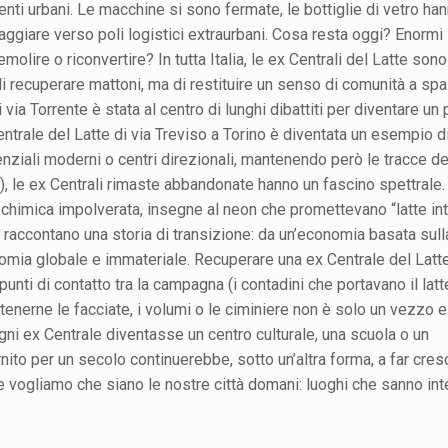
nti urbani. Le macchine si sono fermate, le bottiglie di vetro ha
viaggiare verso poli logistici extraurbani. Cosa resta oggi? Enormi
lire o riconvertire? In tutta Italia, le ex Centrali del Latte sono
 di recuperare mattoni, ma di restituire un senso di comunità a sp
via Torrente è stata al centro di lunghi dibattiti per diventare un 
 Centrale del Latte di via Treviso a Torino è diventata un esempio 
enziali moderni o centri direzionali, mantenendo però le tracce de
), le ex Centrali rimaste abbandonate hanno un fascino spettrale.
ria chimica impolverata, insegne al neon che promettevano “latte in
i raccontano una storia di transizione: da un’economia basata sull
nomia globale e immateriale. Recuperare una ex Centrale del Latt
 punti di contatto tra la campagna (i contadini che portavano il latt
Mantenerne le facciate, i volumi o le ciminiere non è solo un vezzo e
gni ex Centrale diventasse un centro culturale, una scuola o un
nito per un secolo continuerebbe, sotto un’altra forma, a far cres
me vogliamo che siano le nostre città domani: luoghi che sanno int