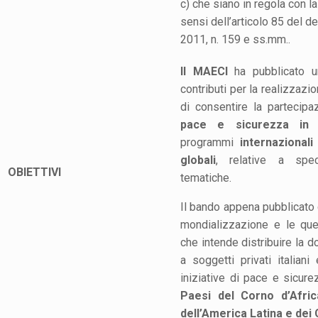
c) che siano in regola con 
sensi dell’articolo 85 del d
2011, n. 159 e ss.mm..
Il MAECI
ha pubblicato un
contributi per la realizzazion
di consentire la partecipa
pace e sicurezza in s
programmi
internazional
globali
, relative a spe
OBIETTIVI
tematiche.
Il bando appena pubblicato 
mondializzazione e le ques
che intende distribuire la d
a soggetti privati italiani
iniziative di pace e sicure
Paesi del Corno d’Afri
dell’America Latina e dei 