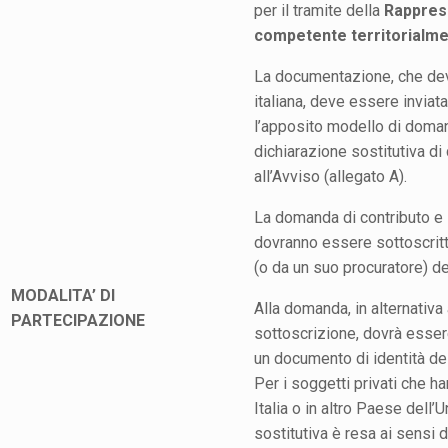
per il tramite della
Rapprese
competente territorialme
La documentazione, che dev
italiana, deve essere inviat
l’apposito modello di doman
dichiarazione sostitutiva di 
all’Avviso (allegato A).
La domanda di contributo e l
dovranno essere sottoscrit
(o da un suo procuratore) de
MODALITA’ DI
Alla domanda, in alternativa 
PARTECIPAZIONE
sottoscrizione, dovrà esser
un documento di identità del
Per i soggetti privati che h
Italia o in altro Paese dell’
sostitutiva è resa ai sensi d