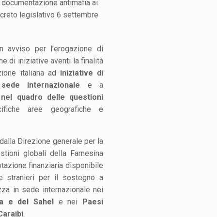
la documentazione antimafia ai
ecreto legislativo 6 settembre
 avviso per l’erogazione di
e di iniziative aventi la finalità
zione italiana ad
iniziative di
ede internazionale
e a
i nel quadro delle questioni
cifiche aree geografiche e
dalla Direzione generale per la
tioni globali della Farnesina
otazione finanziaria disponibile
 e stranieri per il sostegno a
zza in sede internazionale nei
ca e del Sahel
e nei
Paesi
Caraibi
.