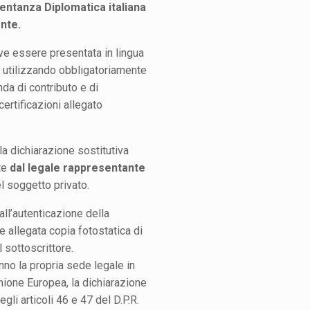
ntanza Diplomatica italiana
nte.
e essere presentata in lingua
a utilizzando obbligatoriamente
da di contributo e di
certificazioni allegato
a dichiarazione sostitutiva
te
dal legale rappresentante
l soggetto privato.
all’autenticazione della
e allegata copia fotostatica di
 sottoscrittore.
anno la propria sede legale in
Unione Europea, la dichiarazione
egli articoli 46 e 47 del D.P.R.