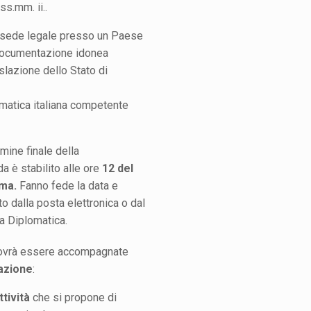
s.mm. ii..
o sede legale presso un Paese
documentazione idonea
slazione dello Stato di
matica italiana competente
ermine finale della
 è stabilito alle ore
12 del
oma.
Fanno fede la data e
ato dalla posta elettronica o dal
a Diplomatica.
dovrà essere accompagnate
azione
:
ttività
che si propone di