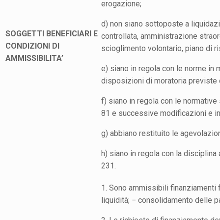
erogazione;
d) non siano sottoposte a liquidaz
SOGGETTI BENEFICIARI E
controllata, amministrazione straor
CONDIZIONI DI
scioglimento volontario, piano di ri
AMMISSIBILITA’
e) siano in regola con le norme in 
disposizioni di moratoria previst
f) siano in regola con le normative s
81 e successive modificazioni e in
g) abbiano restituito le agevolazio
h) siano in regola con la disciplina
231.
1. Sono ammissibili finanziamenti 
liquidità; − consolidamento delle p