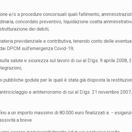
ione e/o a procedure concorsuali quali fallimento, amministrazio
dinaria, concordato preventivo, liquidazione coatta amministrativ
strutturazione dei debiti;
materia previdenziale e contributiva, tenendo conto delle eventual
e dai DPCM sull’emergenza Covid-19;
ulla salute e sicurezza sul lavoro di cui al D.lgs. 9 aprile 2008, 2
tegrazioni;
ni pubbliche godute per le quali è stata già disposta la restituzio
 antiriciclaggio e antiterrorismo di cui al D.lgs. 21 novembre 2007,
fino a un importo massimo di 80.000 euro finalizzati a: − esigenz
assività a breve.