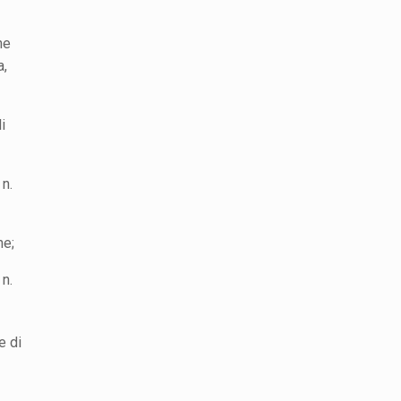
ne
a,
i
 n.
ne;
 n.
e di