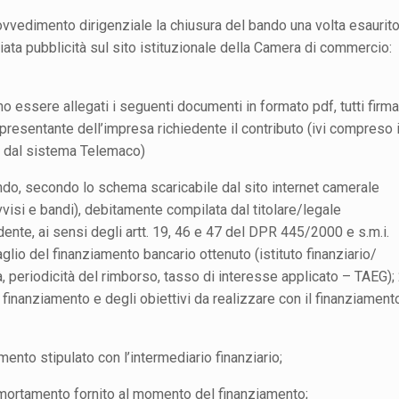
vvedimento dirigenziale la chiusura del bando una volta esaurito 
ta pubblicità sul sito istituzionale della Camera di commercio:
 essere allegati i seguenti documenti in formato pdf, tutti firma
ppresentante dell’impresa richiedente il contributo (ivi compreso i
 dal sistema Telemaco)
ando, secondo lo schema scaricabile dal sito internet camerale
isi e bandi), debitamente compilata dal titolare/legale
ente, ai sensi degli artt. 19, 46 e 47 del DPR 445/2000 e s.m.i.
glio del finanziamento bancario ottenuto (istituto finanziario/
ta, periodicità del rimborso, tasso di interesse applicato – TAEG); 
 finanziamento e degli obiettivi da realizzare con il finanziament
amento stipulato con l’intermediario finanziario;
ammortamento fornito al momento del finanziamento;