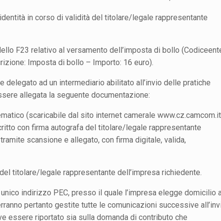
dentità in corso di validità del titolare/legale rappresentante
ello F23 relativo al versamento dell’imposta di bollo (Codiceent
izione: Imposta di bollo – Importo: 16 euro).
 delegato ad un intermediario abilitato all’invio delle pratiche
essere allegata la seguente documentazione:
lematico (scaricabile dal sito internet camerale www.cz.camcom.it
ritto con firma autografa del titolare/legale rappresentante
tramite scansione e allegato, con firma digitale, valida,
del titolare/legale rappresentante dell’impresa richiedente.
n unico indirizzo PEC, presso il quale l’impresa elegge domicilio a
verranno pertanto gestite tutte le comunicazioni successive all’inv
e essere riportato sia sulla domanda di contributo che