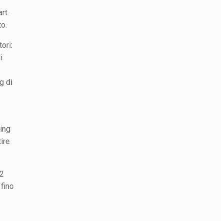
rt.
to.
ori:
i
−
g di
sing
tire
,2
 fino