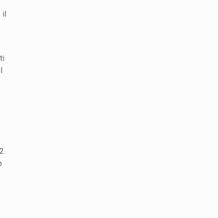
il
ti
l
2.
o