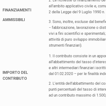
2. Le richieste di finanziamento d
all’ambito applicativo civile e, com
FINANZIAMENTI
2 della Legge del 9 Luglio 1990 n. 
AMMISSIBILI
3. Sono, inoltre, escluse dal benef
− fabbricazione, lavorazione o distr
vivi a fini scientifici e sperimenta
attività di puro sviluppo immobiliare
strumenti finanziari).
1. Il contributo consiste in un app
all’abbattimento del tasso d’inter
e altri intermediari finanziari iscritt
IMPORTO DEL
dal 01.02.2020 – per le finalità ind
CONTRIBUTO
2. L’entità dell’abbattimento del c
punti percentuali del tasso di inte
ad un contributo massimo di 1.500