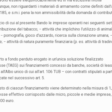
evono essere inequivocabilmente ed in via esclusiva rivolte
unque, non riguardanti i materiali di armamento come definiti dall’a
185, e s.m.i. pena la non ammissibilità della domanda di contribu
icio di cui al presente Bando le imprese operanti nei seguenti sett
ibuzione del tabacco; − attività che implichino l’utilizzo di animal
li; − pornografia, gioco d’azzardo, ricerca sulla clonazione umana; 
; − attività di natura puramente finanziaria (p. es. attività di tradin
orto a fondo perduto erogato in un’unica soluzione finalizzato
esse (TAEG) sui finanziamenti concessi da banche, società di lea
i all’Albo unico di cui all’art. 106 TUB – con contratti stipulati a par
icate nel successivo art. 5.
osto di ciascun finanziamento viene determinato nella misura di 1
resse effettivo corrisposto dalle micro, piccole e medie imprese,
,00 euro.