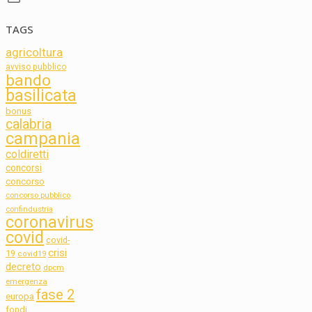
TAGS
agricoltura
avviso pubblico
bando
basilicata
bonus
calabria
campania
coldiretti
concorsi
concorso
concorso pubblico
confindustria
coronavirus
covid
covid-
crisi
19
covid19
decreto
dpcm
emergenza
fase 2
europa
fondi