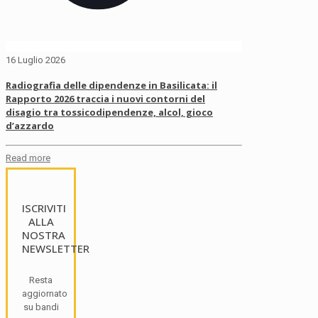
16 Luglio 2026
Radiografia delle dipendenze in Basilicata: il
Rapporto 2026 traccia i nuovi contorni del
disagio tra tossicodipendenze, alcol, gioco
d’azzardo
Read more
ISCRIVITI
ALLA
NOSTRA
NEWSLETTER
Resta
aggiornato
su bandi