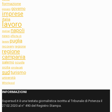
formazione
governo
giovani
imprese
italia
lavoro
napoli
molise
news
offerta di
puglia
lavoro
regione
recovery
regione
campania
salerno
scuola
sicilia
sindacati
sud
turismo
università
Whirlpool
INFORMAZIONI
Supersud.it è una testata giornalistica iscritta al Tribunale di Potenza il
27.02.2020 al n° 490 del Registro Stampa.