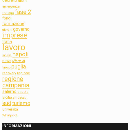
decreto
dpcm
emergenza
fase 2
europa
fondi
formazione
governo
giovani
imprese
italia
lavoro
napoli
molise
news
offerta di
puglia
lavoro
regione
recovery
regione
campania
salerno
scuola
sicilia
sindacati
sud
turismo
università
Whirlpool
INFORMAZIONI