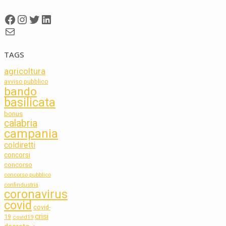
Facebook
Instagram
Twitter
LinkedIn
Mail
TAGS
agricoltura
avviso pubblico
bando
basilicata
bonus
calabria
campania
coldiretti
concorsi
concorso
concorso pubblico
confindustria
coronavirus
covid
covid-
crisi
19
covid19