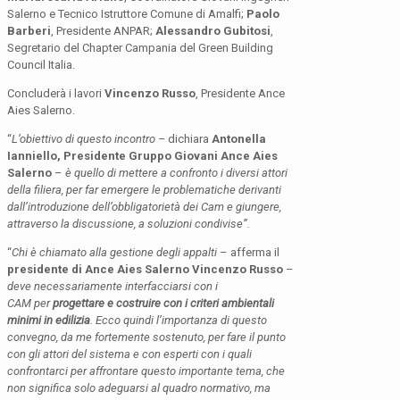
Salerno e Tecnico Istruttore Comune di Amalfi;
Paolo
Barberi
, Presidente ANPAR;
Alessandro Gubitosi
,
Segretario del Chapter Campania del Green Building
Council Italia.
Concluderà i lavori
Vincenzo Russo
, Presidente Ance
Aies Salerno.
“
L’obiettivo di questo incontro –
dichiara
Antonella
Ianniello, Presidente Gruppo Giovani Ance Aies
Salerno
–
è quello di mettere a confronto i diversi attori
della filiera, per far emergere le problematiche derivanti
dall’introduzione dell’obbligatorietà dei Cam e giungere,
attraverso la discussione, a soluzioni condivise”.
“
Chi è chiamato alla gestione degli appalti
– afferma il
presidente di Ance Aies Salerno
Vincenzo Russo
–
deve necessariamente interfacciarsi con i
CAM per
progettare e costruire con i criteri ambientali
minimi in edilizia
.
Ecco quindi l’importanza di questo
convegno, da me fortemente sostenuto, per fare il punto
con gli attori del sistema e con esperti con i quali
confrontarci per affrontare questo importante tema, che
non significa solo adeguarsi al quadro normativo, ma