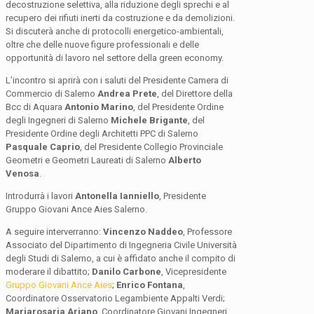
decostruzione selettiva, alla riduzione degli sprechi e al
recupero dei rifiuti inerti da costruzione e da demolizioni.
Si discuterà anche di protocolli energetico-ambientali,
oltre che delle nuove figure professionali e delle
opportunità di lavoro nel settore della green economy.
L’incontro si aprirà con i saluti del Presidente Camera di
Commercio di Salerno
Andrea Prete
, del Direttore della
Bcc di Aquara
Antonio Marino
, del Presidente Ordine
degli Ingegneri di Salerno
Michele Brigante
, del
Presidente Ordine degli Architetti PPC di Salerno
Pasquale Caprio
, del Presidente Collegio Provinciale
Geometri e Geometri Laureati di Salerno
Alberto
Venosa
.
Introdurrà i lavori
Antonella Ianniello
, Presidente
Gruppo Giovani Ance Aies Salerno.
A seguire interverranno:
Vincenzo Naddeo
, Professore
Associato del Dipartimento di Ingegneria Civile Università
degli Studi di Salerno, a cui è affidato anche il compito di
moderare il dibattito;
Danilo Carbone
, Vicepresidente
Gruppo Giovani Ance Aies
;
Enrico Fontana
,
Coordinatore Osservatorio Legambiente Appalti Verdi;
Mariarosaria Ariano
, Coordinatore Giovani Ingegneri