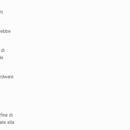
ti
trebbe
 di
le
Hardware
ò
fine di
ate alla