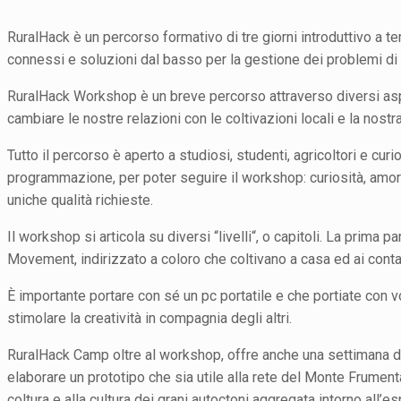
RuralHack è un percorso formativo di tre giorni introduttivo a t
connessi e soluzioni dal basso per la gestione dei problemi di o
RuralHack Workshop è un breve percorso attraverso diversi asp
cambiare le nostre relazioni con le coltivazioni locali e la nost
Tutto il percorso è aperto a studiosi, studenti, agricoltori e cur
programmazione, per poter seguire il workshop: curiosità, amore
uniche qualità richieste.
Il workshop si articola su diversi “livelli“, o capitoli. La prim
Movement, indirizzato a coloro che coltivano a casa ed ai contad
È importante portare con sé un pc portatile e che portiate con v
stimolare la creatività in compagnia degli altri.
RuralHack Camp oltre al workshop, offre anche una settimana di
elaborare un prototipo che sia utile alla rete del Monte Frumen
coltura e alla cultura dei grani autoctoni aggregata intorno all’