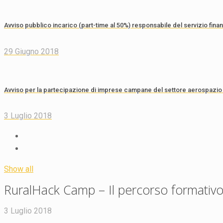
Avviso pubblico incarico (part-time al 50%) responsabile del servizio fina
29 Giugno 2018
Avviso per la partecipazione di imprese campane del settore aerospazio
3 Luglio 2018
Show all
RuralHack Camp – Il percorso formativo t
3 Luglio 2018