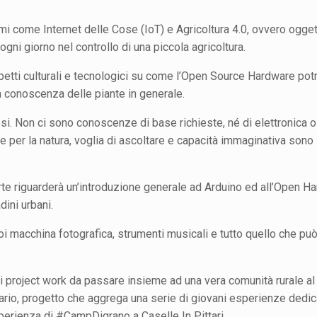
emi come Internet delle Cose (IoT) e Agricoltura 4.0, ovvero ogget
gni giorno nel controllo di una piccola agricoltura.
etti culturali e tecnologici su come l’Open Source Hardware po
ra conoscenza delle piante in generale.
iosi. Non ci sono conoscenze di base richieste, né di elettronica o
 per la natura, voglia di ascoltare e capacità immaginativa sono 
a parte riguarderà un’introduzione generale ad Arduino ed all’Open 
ini urbani.
oi macchina fotografica, strumenti musicali e tutto quello che pu
 project work da passare insieme ad una vera comunità rurale al 
tario, progetto che aggrega una serie di giovani esperienze dedic
esperienza di #CampDigrano a Caselle In Pittari.