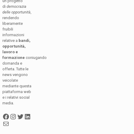
un progetto
di
democrazia
delle opportunità
,
rendendo
liberamente
fruibili
informazioni
relative a
bandi,
opportunità,
lavoro e
formazione
coniugando
domanda e
offerta. Tutte le
news vengono
veicolate
mediante questa
piattaforma web
e i relativi social
media.
Facebook
Instagram
Twitter
LinkedIn
Mail