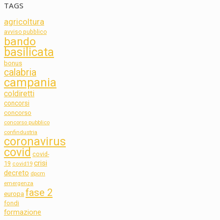
TAGS
agricoltura
avviso pubblico
bando
basilicata
bonus
calabria
campania
coldiretti
concorsi
concorso
concorso pubblico
confindustria
coronavirus
covid
covid-
crisi
19
covid19
decreto
dpcm
emergenza
fase 2
europa
fondi
formazione