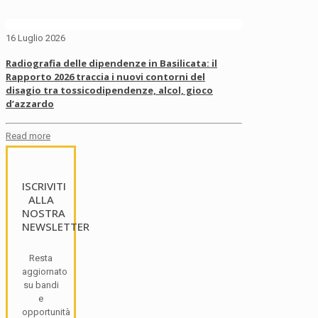
16 Luglio 2026
Radiografia delle dipendenze in Basilicata: il
Rapporto 2026 traccia i nuovi contorni del
disagio tra tossicodipendenze, alcol, gioco
d’azzardo
Read more
ISCRIVITI
ALLA
NOSTRA
NEWSLETTER
Resta
aggiornato
su bandi
e
opportunità