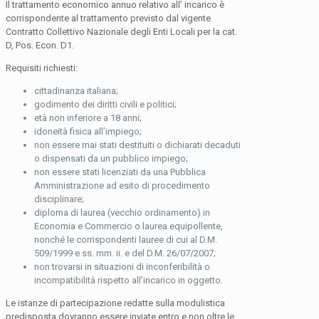
Il trattamento economico annuo relativo all’ incarico è
corrispondente al trattamento previsto dal vigente
Contratto Collettivo Nazionale degli Enti Locali per la cat.
D, Pos. Econ. D1.
Requisiti richiesti:
cittadinanza italiana;
godimento dei diritti civili e politici;
età non inferiore a 18 anni;
idoneità fisica all’impiego;
non essere mai stati destituiti o dichiarati decaduti
o dispensati da un pubblico impiego;
non essere stati licenziati da una Pubblica
Amministrazione ad esito di procedimento
disciplinare;
diploma di laurea (vecchio ordinamento) in
Economia e Commercio o laurea equipollente,
nonché le corrispondenti lauree di cui al D.M.
509/1999 e ss. mm. ii. e del D.M. 26/07/2007;
non trovarsi in situazioni di inconferibilità o
incompatibilità rispetto all’incarico in oggetto.
Le istanze di partecipazione redatte sulla modulistica
predisposta dovranno essere inviate entro e non oltre le