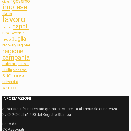
governo
giovani
imprese
italia
lavoro
napoli
molise
news
offerta di
puglia
lavoro
regione
recovery
regione
campania
salerno
scuola
sicilia
sindacati
sud
turismo
università
Whirlpool
INFORMAZIONI
Supersud.it è una testata giornalistica iscritta al Tribunale di Potenza il
27.02.2020 al n° 490 del Registro Stampa.
Edito da:
CK Associati