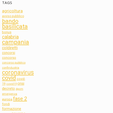
TAGS
agricoltura
avviso pubblico
bando
basilicata
bonus
calabria
campania
coldiretti
concorsi
concorso
concorso pubblico
confindustria
coronavirus
covid
covid-
crisi
19
covid19
decreto
dpcm
emergenza
fase 2
europa
fondi
formazione