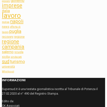
governo
giovani
imprese
italia
lavoro
napoli
molise
news
offerta di
puglia
lavoro
regione
recovery
regione
campania
salerno
scuola
sicilia
sindacati
sud
turismo
università
Whirlpool
INFORMAZIONI
Supersud.it è una testata giornalistica iscritta al Tribunale di Potenza il
27.02.2020 al n° 490 del Registro Stampa.
Edito da:
CK Associati