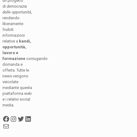
un progetto
di
democrazia
delle opportunità
,
rendendo
liberamente
fruibili
informazioni
relative a
bandi,
opportunità,
lavoro e
formazione
coniugando
domanda e
offerta. Tutte le
news vengono
veicolate
mediante questa
piattaforma web
e i relativi social
media.
Facebook
Instagram
Twitter
LinkedIn
Mail