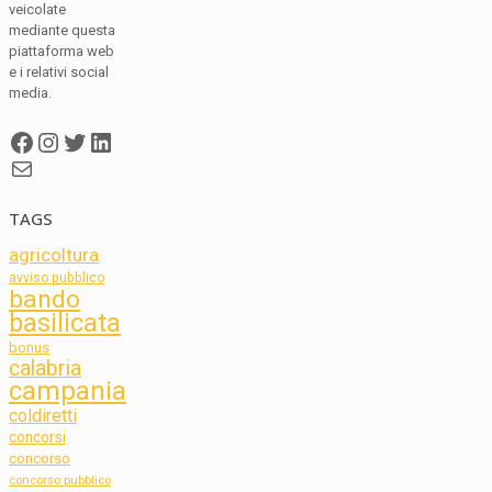
veicolate
mediante questa
piattaforma web
e i relativi social
media.
Facebook
Instagram
Twitter
LinkedIn
Mail
TAGS
agricoltura
avviso pubblico
bando
basilicata
bonus
calabria
campania
coldiretti
concorsi
concorso
concorso pubblico