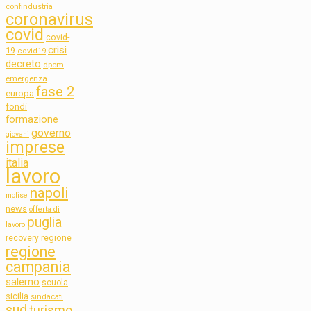
confindustria
coronavirus
covid
covid-
crisi
19
covid19
decreto
dpcm
emergenza
fase 2
europa
fondi
formazione
governo
giovani
imprese
italia
lavoro
napoli
molise
news
offerta di
puglia
lavoro
regione
recovery
regione
campania
salerno
scuola
sicilia
sindacati
sud
turismo