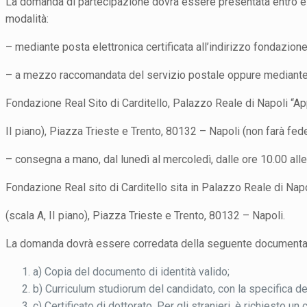
La domanda di partecipazione dovrà essere presentata entro e 
modalità:
– mediante posta elettronica certificata all’indirizzo fondazione
– a mezzo raccomandata del servizio postale oppure mediante a
Fondazione Real Sito di Carditello, Palazzo Reale di Napoli “A
II piano), Piazza Trieste e Trento, 80132 – Napoli (non farà fede
– consegna a mano, dal lunedì al mercoledì, dalle ore 10.00 all
Fondazione Real sito di Carditello sita in Palazzo Reale di Na
(scala A, II piano), Piazza Trieste e Trento, 80132 – Napoli.
La domanda dovrà essere corredata della seguente documenta
a) Copia del documento di identità valido;
b) Curriculum studiorum del candidato, con la specifica 
c) Certificato di dottorato. Per gli stranieri, è richiesto un 