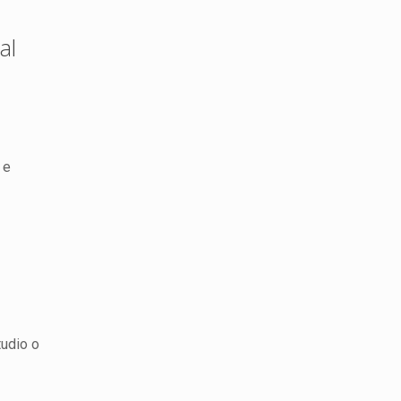
al
 e
tudio o