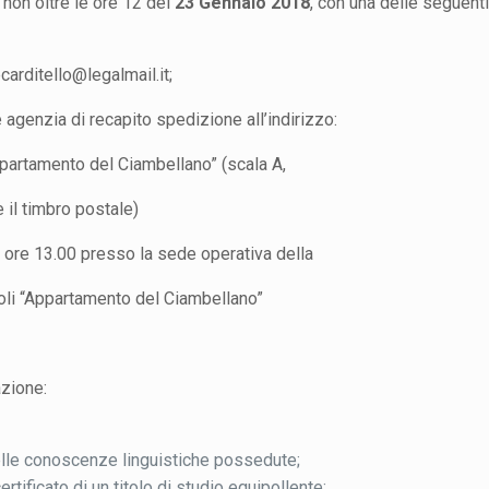
non oltre le ore 12 del
23 Gennaio 2018
, con una delle seguenti
carditello@legalmail.it;
genzia di recapito spedizione all’indirizzo:
ppartamento del Ciambellano” (scala A,
 il timbro postale)
e ore 13.00 presso la sede operativa della
poli “Appartamento del Ciambellano”
zione:
delle conoscenze linguistiche possedute;
certificato di un titolo di studio equipollente;