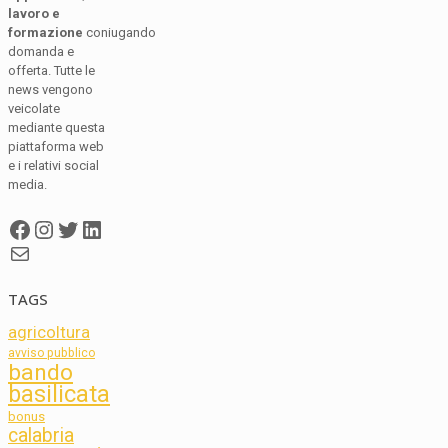
lavoro e
formazione
coniugando
domanda e
offerta. Tutte le
news vengono
veicolate
mediante questa
piattaforma web
e i relativi social
media.
Facebook
Instagram
Twitter
LinkedIn
Mail
TAGS
agricoltura
avviso pubblico
bando
basilicata
bonus
calabria