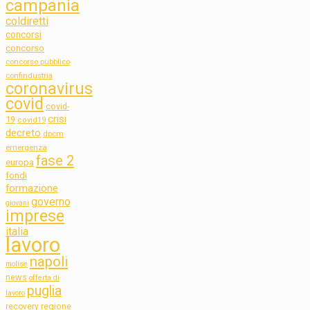
campania
coldiretti
concorsi
concorso
concorso pubblico
confindustria
coronavirus
covid
covid-
crisi
19
covid19
decreto
dpcm
emergenza
fase 2
europa
fondi
formazione
governo
giovani
imprese
italia
lavoro
napoli
molise
news
offerta di
puglia
lavoro
regione
recovery