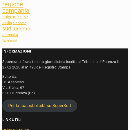
regione
campania
salerno
scuola
sicilia
sindacati
sud
turismo
università
Whirlpool
INFORMAZIONI
Supersud.it è una testata giornalistica iscritta al Tribunale di Potenza il
27.02.2020 al n° 490 del Registro Stampa.
Edito da:
CK Associati
Via Sicilia, 67
85100 Potenza (PZ)
Per la tua pubblicità su SuperSud
LINK UTILI