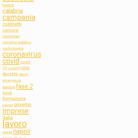
bonus
calabria
campania
coldiretti
concorsi
concorso
concorso pubblico
confindustria
coronavirus
covid
covid-
crisi
19
covid19
decreto
dpcm
emergenza
fase 2
europa
fondi
formazione
governo
giovani
imprese
italia
lavoro
napoli
molise