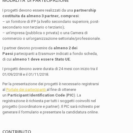
MODALITA’ DI PARTECIPAZIONE
I progetti devono essere realizzati da una
partnership
costituita da almeno 3 partner, compresi
:
– un fornitore di IFP (a livello secondario superiore, post-
secondario non terziario o terziario);
– un’impresa (pubblica o privata) o una Camera di
commercio o un’organizzazione settoriale/professionale.
I partner devono provenire da
almeno 2 dei
Paesi
partecipanti a Erasmus+ indicati a fondo scheda,
di cui
almeno 1 deve essere
Stato UE.
I progetti devono avere durata di 24 mesi con inizio tra il
01/09/2018 e il 01/11/2018.
Per la presentazione dei progetti è necessario registrarsi
al
Portale dei partecipanti
al fine di ottenere
un
Participant Identification Code
(
PIC
). La
registrazione è richiesta per tutti i soggetti coinvolti nel
progetto (coordinatore e partner). Il PIC sarà richiesto per
generare il formulario e presentare la candidatura online.
CONTRIBUTO