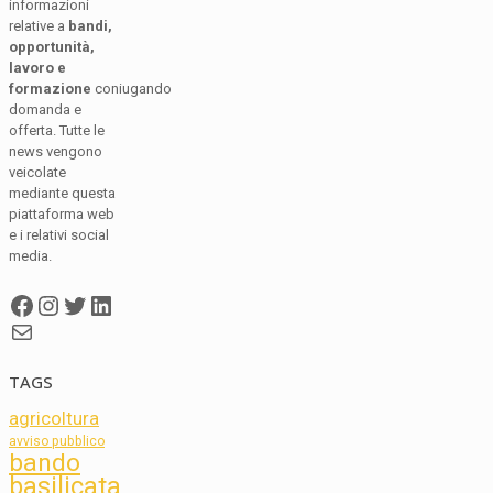
informazioni
relative a
bandi,
opportunità,
lavoro e
formazione
coniugando
domanda e
offerta. Tutte le
news vengono
veicolate
mediante questa
piattaforma web
e i relativi social
media.
Facebook
Instagram
Twitter
LinkedIn
Mail
TAGS
agricoltura
avviso pubblico
bando
basilicata