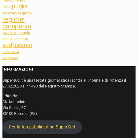
news
offerta di
puglia
lavoro
regione
recovery
regione
campania
salerno
scuola
sicilia
sindacati
sud
turismo
università
Whirlpool
INFORMAZIONI
Supersud.it è una testata giornalistica iscritta al Tribunale di Potenza il
27.02.2020 al n° 490 del Registro Stampa.
Edito da:
CK Associati
Via Sicilia, 67
85100 Potenza (PZ)
Per la tua pubblicità su SuperSud