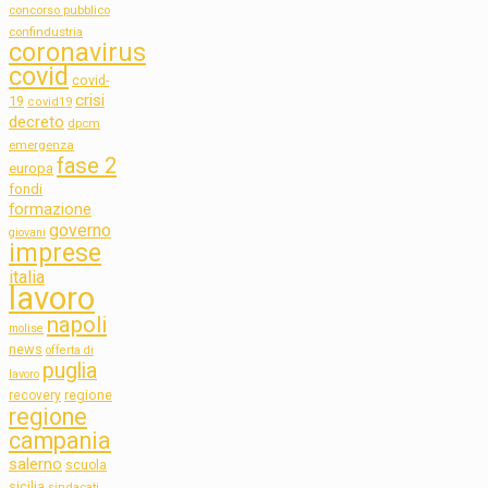
concorso pubblico
confindustria
coronavirus
covid
covid-
crisi
19
covid19
decreto
dpcm
emergenza
fase 2
europa
fondi
formazione
governo
giovani
imprese
italia
lavoro
napoli
molise
news
offerta di
puglia
lavoro
regione
recovery
regione
campania
salerno
scuola
sicilia
sindacati