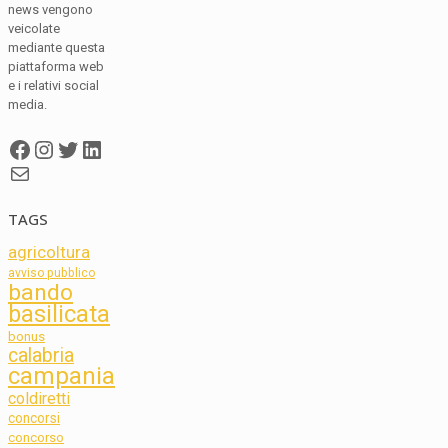
news vengono
veicolate
mediante questa
piattaforma web
e i relativi social
media.
Facebook
Instagram
Twitter
LinkedIn
Mail
TAGS
agricoltura
avviso pubblico
bando
basilicata
bonus
calabria
campania
coldiretti
concorsi
concorso