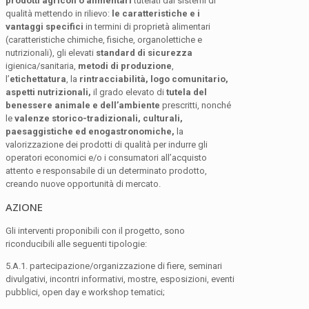
prodotti agricoli o alimentari
tutelati dai sistemi di
qualità mettendo in rilievo:
le caratteristiche e i
vantaggi specifici
in termini di proprietà alimentari
(caratteristiche chimiche, fisiche, organolettiche e
nutrizionali), gli elevati
standard di sicurezza
igienica/sanitaria,
metodi di produzione
,
l’
etichettatura
, la
rintracciabilità, logo comunitario,
aspetti nutrizionali,
il grado elevato di
tutela del
benessere animale e dell’ambiente
prescritti, nonché
le
valenze storico-tradizionali, culturali,
paesaggistiche ed enogastronomiche,
la
valorizzazione dei prodotti di qualità per indurre gli
operatori economici e/o i consumatori all’acquisto
attento e responsabile di un determinato prodotto,
creando nuove opportunità di mercato.
AZIONE
Gli interventi proponibili con il progetto, sono
riconducibili alle seguenti tipologie:
5.A.1. partecipazione/organizzazione di fiere, seminari
divulgativi, incontri informativi, mostre, esposizioni, eventi
pubblici, open day e workshop tematici;