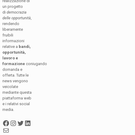
realizzazione di
un progetto
di
democrazia
delle opportunità
,
rendendo
liberamente
fruibili
informazioni
relative a
bandi,
opportunità,
lavoro e
formazione
coniugando
domanda e
offerta. Tutte le
news vengono
veicolate
mediante questa
piattaforma web
e i relativi social
media.
Facebook
Instagram
Twitter
LinkedIn
Mail