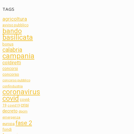
TAGS
agricoltura
avviso pubblico
bando
basilicata
bonus
calabria
campania
coldiretti
concorsi
concorso
concorso pubblico
confindustria
coronavirus
covid
covid-
crisi
19
covid19
decreto
dpcm
emergenza
fase 2
europa
fondi