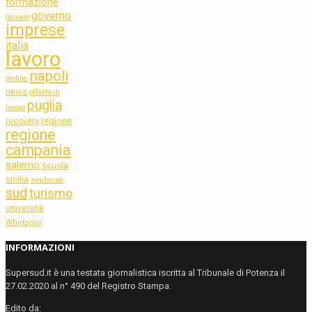
formazione
governo
giovani
imprese
italia
lavoro
napoli
molise
news
offerta di
puglia
lavoro
regione
recovery
regione
campania
salerno
scuola
sicilia
sindacati
sud
turismo
università
Whirlpool
INFORMAZIONI
Supersud.it è una testata giornalistica iscritta al Tribunale di Potenza il
27.02.2020 al n° 490 del Registro Stampa.
Edito da: