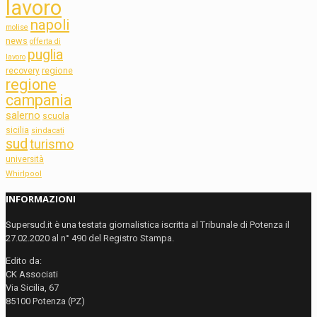
lavoro
napoli
molise
news
offerta di
puglia
lavoro
regione
recovery
regione
campania
salerno
scuola
sicilia
sindacati
sud
turismo
università
Whirlpool
INFORMAZIONI
Supersud.it è una testata giornalistica iscritta al Tribunale di Potenza il
27.02.2020 al n° 490 del Registro Stampa.
Edito da:
CK Associati
Via Sicilia, 67
85100 Potenza (PZ)