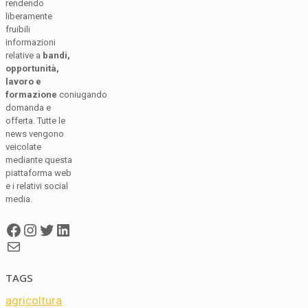
rendendo
liberamente
fruibili
informazioni
relative a
bandi,
opportunità,
lavoro e
formazione
coniugando
domanda e
offerta. Tutte le
news vengono
veicolate
mediante questa
piattaforma web
e i relativi social
media.
Facebook
Instagram
Twitter
LinkedIn
Mail
TAGS
agricoltura