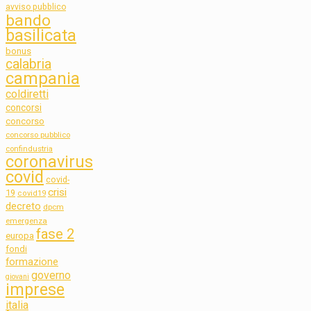
avviso pubblico
bando
basilicata
bonus
calabria
campania
coldiretti
concorsi
concorso
concorso pubblico
confindustria
coronavirus
covid
covid-
crisi
19
covid19
decreto
dpcm
emergenza
fase 2
europa
fondi
formazione
governo
giovani
imprese
italia