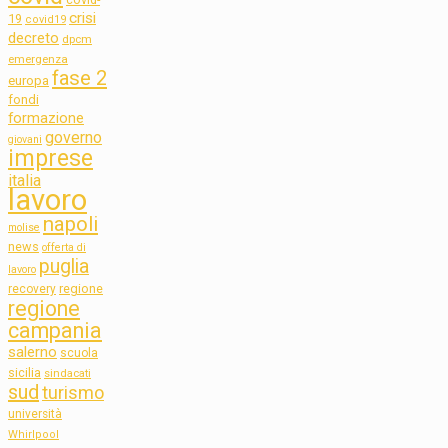
crisi
19
covid19
decreto
dpcm
emergenza
fase 2
europa
fondi
formazione
governo
giovani
imprese
italia
lavoro
napoli
molise
news
offerta di
puglia
lavoro
regione
recovery
regione
campania
salerno
scuola
sicilia
sindacati
sud
turismo
università
Whirlpool