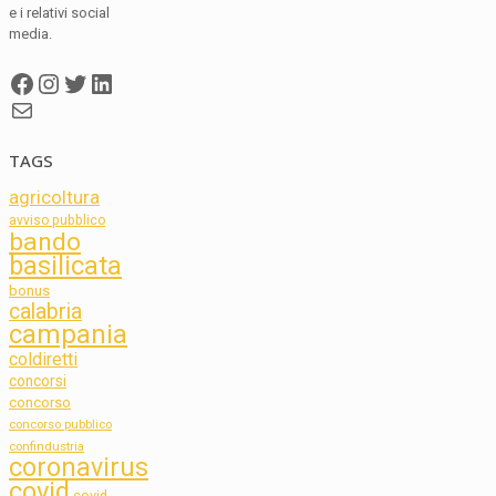
e i relativi social
media.
Facebook
Instagram
Twitter
LinkedIn
Mail
TAGS
agricoltura
avviso pubblico
bando
basilicata
bonus
calabria
campania
coldiretti
concorsi
concorso
concorso pubblico
confindustria
coronavirus
covid
covid-