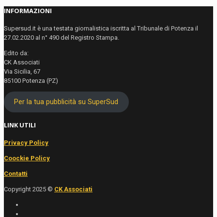
INFORMAZIONI
Supersud.it è una testata giornalistica iscritta al Tribunale di Potenza il
27.02.2020 al n° 490 del Registro Stampa.
Edito da:
CK Associati
Via Sicilia, 67
85100 Potenza (PZ)
Per la tua pubblicità su SuperSud
LINK UTILI
Privacy Policy
Coockie Policy
Contatti
Copyright 2025 ©
CK Associati