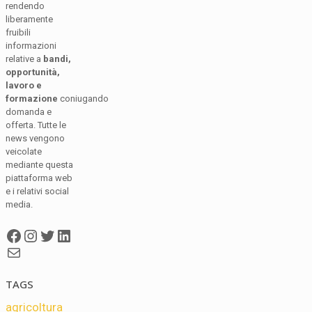
rendendo
liberamente
fruibili
informazioni
relative a
bandi,
opportunità,
lavoro e
formazione
coniugando
domanda e
offerta. Tutte le
news vengono
veicolate
mediante questa
piattaforma web
e i relativi social
media.
Facebook
Instagram
Twitter
LinkedIn
Mail
TAGS
agricoltura