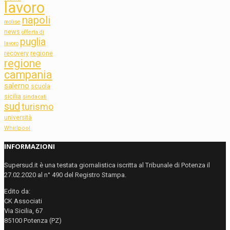
lavoro
napoli
molise
news
offerta di
puglia
lavoro
regione
recovery
regione
campania
salerno
scuola
sicilia
sindacati
sud
turismo
università
Whirlpool
INFORMAZIONI
Supersud.it è una testata giornalistica iscritta al Tribunale di Potenza il
27.02.2020 al n° 490 del Registro Stampa.
Edito da:
CK Associati
Via Sicilia, 67
85100 Potenza (PZ)