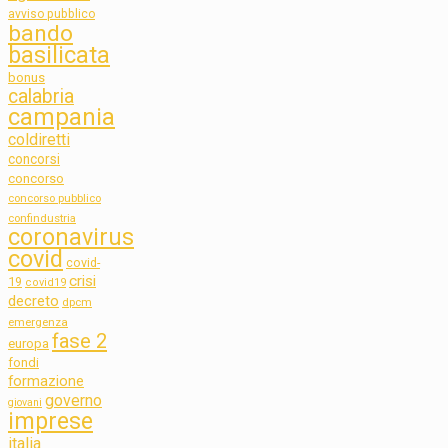
avviso pubblico
bando
basilicata
bonus
calabria
campania
coldiretti
concorsi
concorso
concorso pubblico
confindustria
coronavirus
covid
covid-
crisi
19
covid19
decreto
dpcm
emergenza
fase 2
europa
fondi
formazione
governo
giovani
imprese
italia