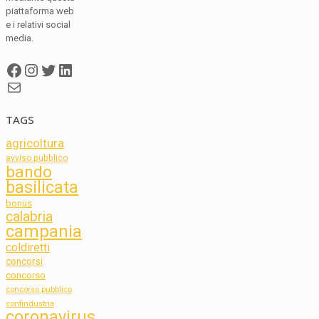
piattaforma web
e i relativi social
media.
Facebook
Instagram
Twitter
LinkedIn
Mail
TAGS
agricoltura
avviso pubblico
bando
basilicata
bonus
calabria
campania
coldiretti
concorsi
concorso
concorso pubblico
confindustria
coronavirus