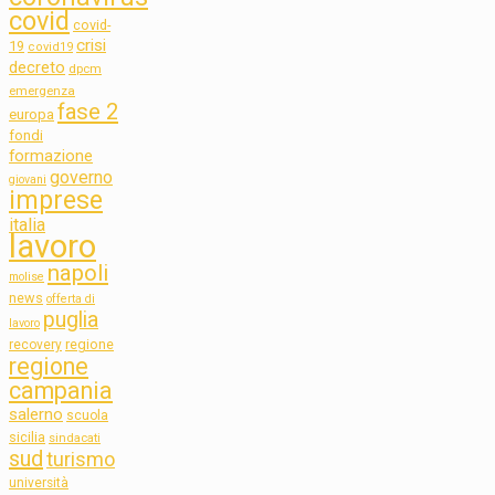
covid
covid-
crisi
19
covid19
decreto
dpcm
emergenza
fase 2
europa
fondi
formazione
governo
giovani
imprese
italia
lavoro
napoli
molise
news
offerta di
puglia
lavoro
regione
recovery
regione
campania
salerno
scuola
sicilia
sindacati
sud
turismo
università