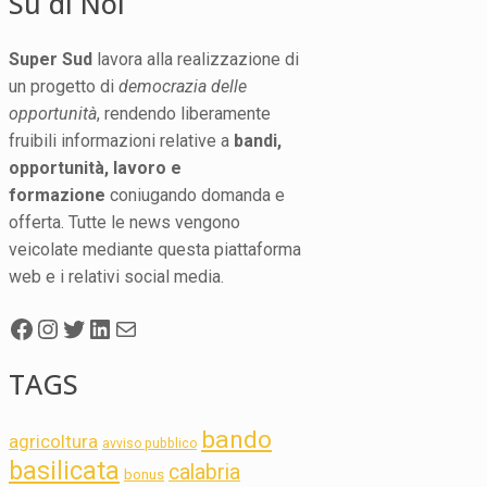
Su di Noi
Super Sud
lavora alla realizzazione di
un progetto di
democrazia delle
opportunità
, rendendo liberamente
fruibili informazioni relative a
bandi,
opportunità, lavoro e
formazione
coniugando domanda e
offerta. Tutte le news vengono
veicolate mediante questa piattaforma
web e i relativi social media.
Facebook
Instagram
Twitter
LinkedIn
Mail
TAGS
bando
agricoltura
avviso pubblico
basilicata
calabria
bonus