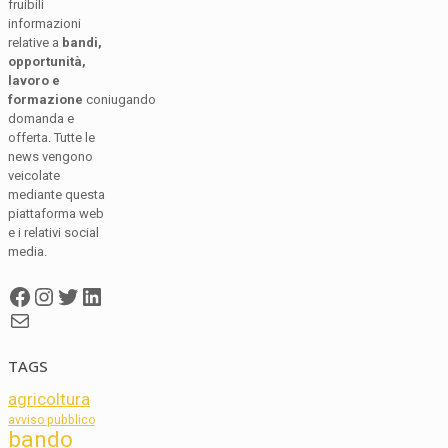
fruibili
informazioni
relative a
bandi,
opportunità,
lavoro e
formazione
coniugando
domanda e
offerta. Tutte le
news vengono
veicolate
mediante questa
piattaforma web
e i relativi social
media.
Facebook
Instagram
Twitter
LinkedIn
Mail
TAGS
agricoltura
avviso pubblico
bando