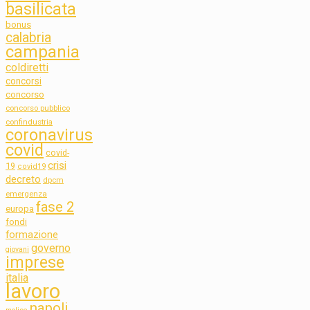
basilicata
bonus
calabria
campania
coldiretti
concorsi
concorso
concorso pubblico
confindustria
coronavirus
covid
covid-
crisi
19
covid19
decreto
dpcm
emergenza
fase 2
europa
fondi
formazione
governo
giovani
imprese
italia
lavoro
napoli