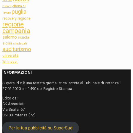
molise
news
offerta di
puglia
lavoro
regione
recovery
regione
campania
salerno
scuola
sicilia
sindacati
sud
turismo
università
Whirlpool
INFORMAZIONI
Supersud.it è una testata giornalistica iscritta al Tribunale di Potenza il
27.02.2020 al n° 490 del Registro Stampa.
Edito da:
CK Associati
Via Sicilia, 67
85100 Potenza (PZ)
Per la tua pubblicità su SuperSud