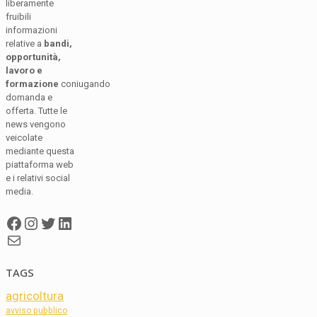
liberamente
fruibili
informazioni
relative a
bandi,
opportunità,
lavoro e
formazione
coniugando
domanda e
offerta. Tutte le
news vengono
veicolate
mediante questa
piattaforma web
e i relativi social
media.
Facebook
Instagram
Twitter
LinkedIn
Mail
TAGS
agricoltura
avviso pubblico