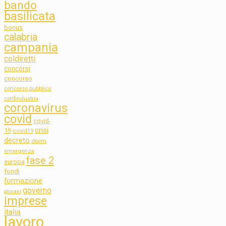
bando
basilicata
bonus
calabria
campania
coldiretti
concorsi
concorso
concorso pubblico
confindustria
coronavirus
covid
covid-
crisi
19
covid19
decreto
dpcm
emergenza
fase 2
europa
fondi
formazione
governo
giovani
imprese
italia
lavoro