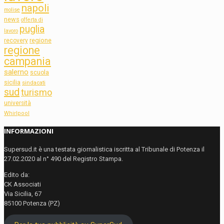
napoli
molise
news
offerta di
puglia
lavoro
regione
recovery
regione
campania
salerno
scuola
sicilia
sindacati
sud
turismo
università
Whirlpool
INFORMAZIONI
Supersud.it è una testata giornalistica iscritta al Tribunale di Potenza il
27.02.2020 al n° 490 del Registro Stampa.
Edito da:
CK Associati
Via Sicilia, 67
85100 Potenza (PZ)