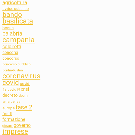
agricoltura
avviso pubblico
bando
basilicata
bonus
calabria
campania
coldiretti
concorsi
concorso
concorso pubblico
confindustria
coronavirus
covid
covid-
crisi
19
covid19
decreto
dpcm
emergenza
fase 2
europa
fondi
formazione
governo
giovani
imprese