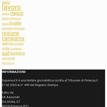
italia
lavoro
napoli
molise
news
offerta di
puglia
lavoro
regione
recovery
regione
campania
salerno
scuola
sicilia
sindacati
sud
turismo
università
Whirlpool
INFORMAZIONI
Supersud.it è una testata giornalistica iscritta al Tribunale di Potenza il
27.02.2020 al n° 490 del Registro Stampa.
Edito da:
CK Associati
Via Sicilia, 67
85100 Potenza (PZ)