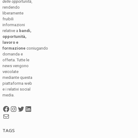
delle opportunità
,
rendendo
liberamente
fruibili
informazioni
relative a
bandi,
opportunità,
lavoro e
formazione
coniugando
domanda e
offerta. Tutte le
news vengono
veicolate
mediante questa
piattaforma web
e i relativi social
media.
Facebook
Instagram
Twitter
LinkedIn
Mail
TAGS