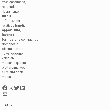
delle opportunità
,
rendendo
liberamente
fruibili
informazioni
relative a
bandi,
opportunità,
lavoro e
formazione
coniugando
domanda e
offerta. Tutte le
news vengono
veicolate
mediante questa
piattaforma web
e i relativi social
media.
Facebook
Instagram
Twitter
LinkedIn
Mail
TAGS