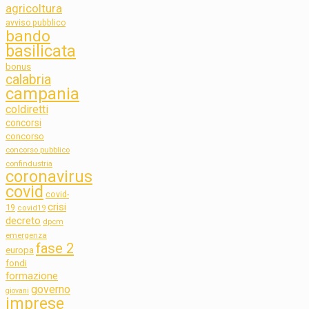
agricoltura
avviso pubblico
bando
basilicata
bonus
calabria
campania
coldiretti
concorsi
concorso
concorso pubblico
confindustria
coronavirus
covid
covid-
crisi
19
covid19
decreto
dpcm
emergenza
fase 2
europa
fondi
formazione
governo
giovani
imprese