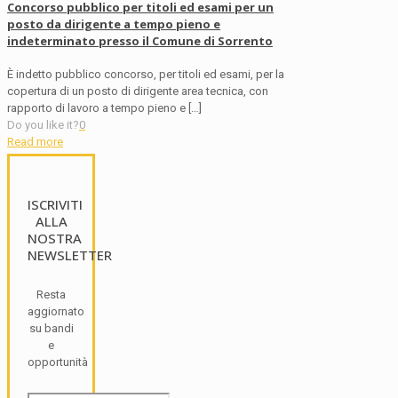
Concorso pubblico per titoli ed esami per un
posto da dirigente a tempo pieno e
indeterminato presso il Comune di Sorrento
È indetto pubblico concorso, per titoli ed esami, per la
copertura di un posto di dirigente area tecnica, con
rapporto di lavoro a tempo pieno e
[…]
Do you like it?
0
Read more
ISCRIVITI
ALLA
NOSTRA
NEWSLETTER
Resta
aggiornato
su bandi
e
opportunità