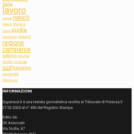
italia
lavoro
napoli
molise
news
offerta di
puglia
lavoro
regione
recovery
regione
campania
salerno
scuola
sicilia
sindacati
sud
turismo
università
Whirlpool
INFORMAZIONI
Supersud.it è una testata giornalistica iscritta al Tribunale di Potenza il
27.02.2020 al n° 490 del Registro Stampa.
Edito da:
CK Associati
Via Sicilia, 67