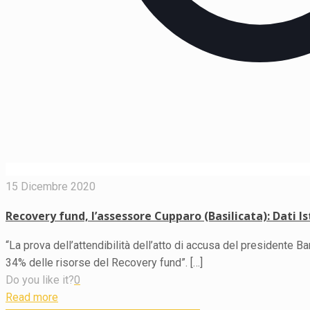
15 Dicembre 2020
Recovery fund, l’assessore Cupparo (Basilicata): Dati I
“La prova dell’attendibilità dell’atto di accusa del presidente B
34% delle risorse del Recovery fund”.
[…]
Do you like it?
0
Read more