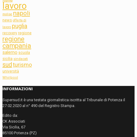
lavoro
napoli
molise
news
offerta di
puglia
lavoro
regione
recovery
regione
campania
salerno
scuola
sicilia
sindacati
sud
turismo
università
Whirlpool
INFORMAZIONI
Supersud.it è una testata giornalistica iscritta al Tribunale di Potenza il
27.02.2020 al n° 490 del Registro Stampa.
Edito da:
CK Associati
Via Sicilia, 67
85100 Potenza (PZ)