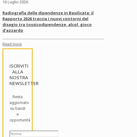
16 Luglio 2026
Radiografia delle dipendenze in Basilicata: il
Rapporto 2026 traccia i nuovi contorni del
disagio tra tossicodipendenze, alcol, gioco
d’azzardo
Read more
ISCRIVITI
ALLA
NOSTRA
NEWSLETTER
Resta
aggiornato
su bandi
e
opportunità