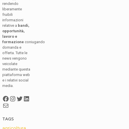
rendendo
liberamente
fruibili
informazioni
relative a
bandi,
opportunità,
lavoro e
formazione
coniugando
domanda e
offerta. Tutte le
news vengono
veicolate
mediante questa
piattaforma web
e i relativi social
media.
Facebook
Instagram
Twitter
LinkedIn
Mail
TAGS
agricoltura