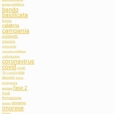
avviso pubblico
bando
basilicata
bonus
calabria
campania
coldiretti
concorsi
concorso
concorso pubblico
confindustria
coronavirus
covid
covid-
crisi
19
covid19
decreto
dpcm
emergenza
fase 2
europa
fondi
formazione
governo
giovani
imprese
italia