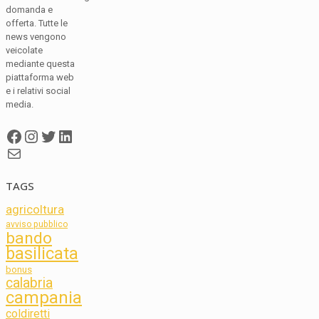
domanda e
offerta. Tutte le
news vengono
veicolate
mediante questa
piattaforma web
e i relativi social
media.
Facebook
Instagram
Twitter
LinkedIn
Mail
TAGS
agricoltura
avviso pubblico
bando
basilicata
bonus
calabria
campania
coldiretti