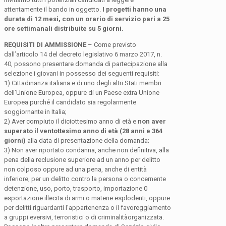
attentamente il bando in oggetto.
I progetti hanno una
durata di 12 mesi, con un orario di servizio pari a 25
ore settimanali distribuite su 5 giorni.
REQUISITI DI AMMISSIONE
– Come previsto
dall’articolo 14 del decreto legislativo 6 marzo 2017, n.
40, possono presentare domanda di partecipazione alla
selezione i giovani in possesso dei seguenti requisiti:
1) Cittadinanza italiana e di uno degli altri Stati membri
dell’Unione Europea, oppure di un Paese extra Unione
Europea purché il candidato sia regolarmente
soggiornante in Italia;
2) Aver compiuto il diciottesimo anno di età e
non aver
superato il ventottesimo anno di età (28 anni e 364
giorni)
alla data di presentazione della domanda;
3) Non aver riportato condanna, anche non definitiva, alla
pena della reclusione superiore ad un anno per delitto
non colposo oppure ad una pena, anche di entità
inferiore, per un delitto contro la persona o concernente
detenzione, uso, porto, trasporto, importazione 0
esportazione illecita di armi o materie esplodenti, oppure
per delitti riguardanti l’appartenenza o il favoreggiamento
a gruppi eversivi, terroristici o di criminalitàorganizzata.