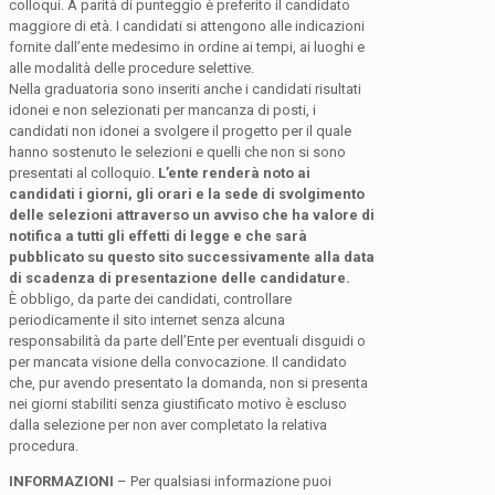
colloqui. A parità di punteggio è preferito il candidato
maggiore di età. I candidati si attengono alle indicazioni
fornite dall’ente medesimo in ordine ai tempi, ai luoghi e
alle modalità delle procedure selettive.
Nella graduatoria sono inseriti anche i candidati risultati
idonei e non selezionati per mancanza di posti, i
candidati non idonei a svolgere il progetto per il quale
hanno sostenuto le selezioni e quelli che non si sono
presentati al colloquio.
L’ente renderà noto ai
candidati i giorni, gli orari e la sede di svolgimento
delle selezioni attraverso un avviso che ha valore di
notifica a tutti gli effetti di legge e che sarà
pubblicato su
questo sito successivamente alla data
di scadenza di presentazione
delle candidature.
È obbligo, da parte dei candidati, controllare
periodicamente il sito internet senza alcuna
responsabilità da parte dell’Ente per eventuali disguidi o
per mancata visione della convocazione. Il candidato
che, pur avendo presentato la domanda, non si presenta
nei giorni stabiliti senza giustificato motivo è escluso
dalla selezione per non aver completato la relativa
procedura.
INFORMAZIONI
– Per qualsiasi informazione puoi