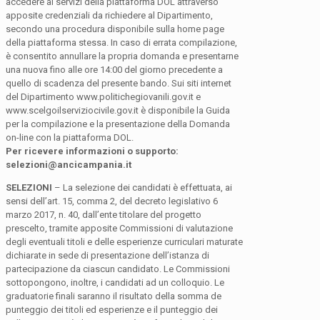
accedere ai servizi della piattaforma DOL attraverso
apposite credenziali da richiedere al Dipartimento,
secondo una procedura disponibile sulla home page
della piattaforma stessa. In caso di errata compilazione,
è consentito annullare la propria domanda e presentarne
una nuova fino alle ore 14:00 del giorno precedente a
quello di scadenza del presente bando. Sui siti internet
del Dipartimento www.politichegiovanili.gov.it e
www.scelgoilserviziocivile.gov.it è disponibile la Guida
per la compilazione e la presentazione della Domanda
on-line con la piattaforma DOL.
Per ricevere informazioni o supporto:
selezioni@ancicampania.it
SELEZIONI
– La selezione dei candidati è effettuata, ai
sensi dell’art. 15, comma 2, del decreto legislativo 6
marzo 2017, n. 40, dall’ente titolare del progetto
prescelto, tramite apposite Commissioni di valutazione
degli eventuali titoli e delle esperienze curriculari maturate
dichiarate in sede di presentazione dell’istanza di
partecipazione da ciascun candidato. Le Commissioni
sottopongono, inoltre, i candidati ad un colloquio. Le
graduatorie finali saranno il risultato della somma de
punteggio dei titoli ed esperienze e il punteggio dei