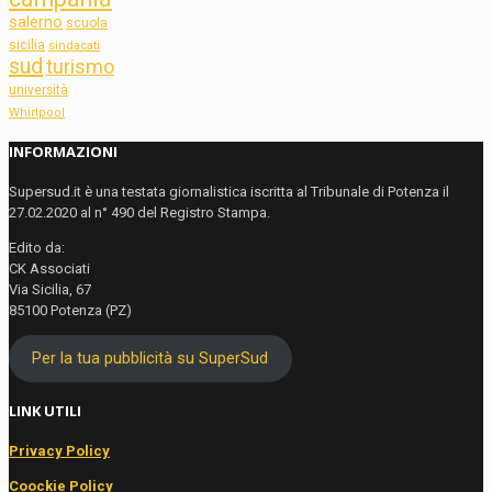
salerno
scuola
sicilia
sindacati
sud
turismo
università
Whirlpool
INFORMAZIONI
Supersud.it è una testata giornalistica iscritta al Tribunale di Potenza il
27.02.2020 al n° 490 del Registro Stampa.
Edito da:
CK Associati
Via Sicilia, 67
85100 Potenza (PZ)
Per la tua pubblicità su SuperSud
LINK UTILI
Privacy Policy
Coockie Policy