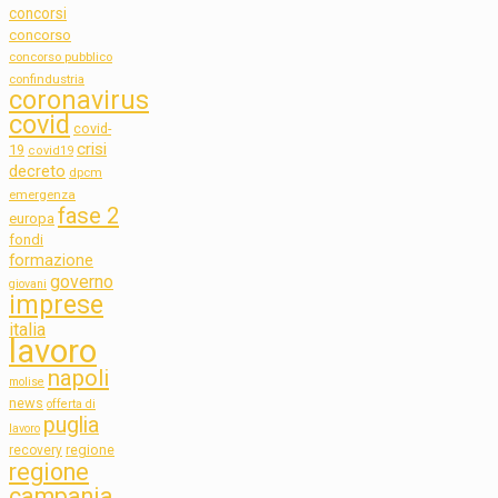
concorsi
concorso
concorso pubblico
confindustria
coronavirus
covid
covid-
crisi
19
covid19
decreto
dpcm
emergenza
fase 2
europa
fondi
formazione
governo
giovani
imprese
italia
lavoro
napoli
molise
news
offerta di
puglia
lavoro
regione
recovery
regione
campania