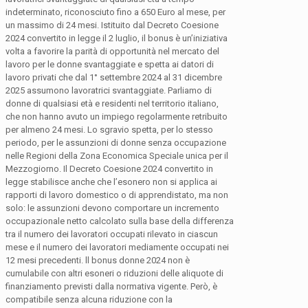
indeterminato, riconosciuto fino a 650 Euro al mese, per
un massimo di 24 mesi. Istituito dal Decreto Coesione
2024 convertito in legge il 2 luglio, il bonus è un’iniziativa
volta a favorire la parità di opportunità nel mercato del
lavoro per le donne svantaggiate e spetta ai datori di
lavoro privati che dal 1° settembre 2024 al 31 dicembre
2025 assumono lavoratrici svantaggiate. Parliamo di
donne di qualsiasi età e residenti nel territorio italiano,
che non hanno avuto un impiego regolarmente retribuito
per almeno 24 mesi. Lo sgravio spetta, per lo stesso
periodo, per le assunzioni di donne senza occupazione
nelle Regioni della Zona Economica Speciale unica per il
Mezzogiorno. Il Decreto Coesione 2024 convertito in
legge stabilisce anche che l’esonero non si applica ai
rapporti di lavoro domestico o di apprendistato, ma non
solo: le assunzioni devono comportare un incremento
occupazionale netto calcolato sulla base della differenza
tra il numero dei lavoratori occupati rilevato in ciascun
mese e il numero dei lavoratori mediamente occupati nei
12 mesi precedenti. ll bonus donne 2024 non è
cumulabile con altri esoneri o riduzioni delle aliquote di
finanziamento previsti dalla normativa vigente. Però, è
compatibile senza alcuna riduzione con la