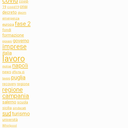
covid
covid-
crisi
19
covid19
decreto
dpcm
emergenza
fase 2
europa
fondi
formazione
governo
giovani
imprese
italia
lavoro
napoli
molise
news
offerta di
puglia
lavoro
regione
recovery
regione
campania
salerno
scuola
sicilia
sindacati
sud
turismo
università
Whirlpool