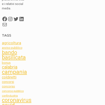
e i relativi social
media.
Facebook
Instagram
Twitter
LinkedIn
Mail
TAGS
agricoltura
avviso pubblico
bando
basilicata
bonus
calabria
campania
coldiretti
concorsi
concorso
concorso pubblico
confindustria
coronavirus