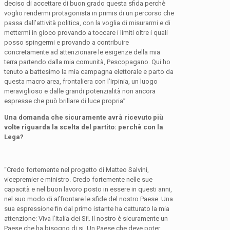
deciso di accettare di buon grado questa sfida perchè
voglio rendermi protagonista in primis di un percorso che
passa dall’attività politica, con la voglia di misurarmi e di
mettermi in gioco provando a toccare i limiti oltre i quali
posso spingermi e provando a contribuire
concretamente ad attenzionare le esigenze della mia
terra partendo dalla mia comunità, Pescopagano. Qui ho
tenuto a battesimo la mia campagna elettorale e parto da
questa macro area, frontaliera con l’Irpinia, un luogo
meraviglioso e dalle grandi potenzialità non ancora
espresse che può brillare di luce propria”
Una domanda che sicuramente avrà ricevuto più
volte riguarda la scelta del partito: perchè con la
Lega?
“Credo fortemente nel progetto di Matteo Salvini,
vicepremier e ministro. Credo fortemente nelle sue
capacità e nel buon lavoro posto in essere in questi anni,
nel suo modo di affrontare le sfide del nostro Paese. Una
sua espressione fin dal primo istante ha catturato la mia
attenzione: Viva l’Italia dei Si!. Il nostro è sicuramente un
Paese che ha bisogno di si. Un Paese che deve poter