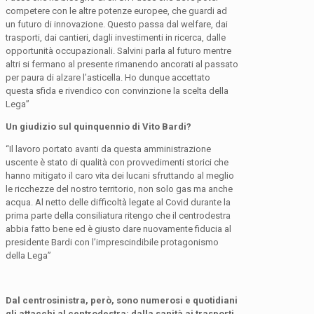
competere con le altre potenze europee, che guardi ad
un futuro di innovazione. Questo passa dal welfare, dai
trasporti, dai cantieri, dagli investimenti in ricerca, dalle
opportunità occupazionali. Salvini parla al futuro mentre
altri si fermano al presente rimanendo ancorati al passato
per paura di alzare l’asticella. Ho dunque accettato
questa sfida e rivendico con convinzione la scelta della
Lega”
Un giudizio sul quinquennio di Vito Bardi?
“Il lavoro portato avanti da questa amministrazione
uscente è stato di qualità con provvedimenti storici che
hanno mitigato il caro vita dei lucani sfruttando al meglio
le ricchezze del nostro territorio, non solo gas ma anche
acqua. Al netto delle difficoltà legate al Covid durante la
prima parte della consiliatura ritengo che il centrodestra
abbia fatto bene ed è giusto dare nuovamente fiducia al
presidente Bardi con l’imprescindibile protagonismo
della Lega”
Dal centrosinistra, però, sono numerosi e quotidiani
gli attacchi al centrodestra: dalla sanità ai trasporti