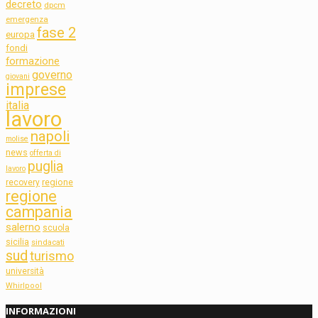
decreto
dpcm
emergenza
fase 2
europa
fondi
formazione
governo
giovani
imprese
italia
lavoro
napoli
molise
news
offerta di
puglia
lavoro
regione
recovery
regione
campania
salerno
scuola
sicilia
sindacati
sud
turismo
università
Whirlpool
INFORMAZIONI