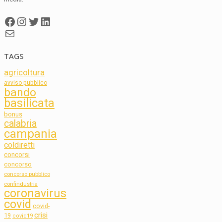
Facebook
Instagram
Twitter
LinkedIn
Mail
TAGS
agricoltura
avviso pubblico
bando
basilicata
bonus
calabria
campania
coldiretti
concorsi
concorso
concorso pubblico
confindustria
coronavirus
covid
covid-
crisi
19
covid19