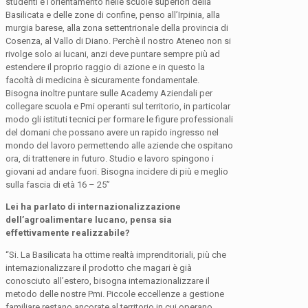
studenti e l’orientamento nelle scuole superiori della
Basilicata e delle zone di confine, penso all’Irpinia, alla
murgia barese, alla zona settentrionale della provincia di
Cosenza, al Vallo di Diano. Perchè il nostro Ateneo non si
rivolge solo ai lucani, anzi deve puntare sempre più ad
estendere il proprio raggio di azione e in questo la
facoltà di medicina è sicuramente fondamentale.
Bisogna inoltre puntare sulle Academy Aziendali per
collegare scuola e Pmi operanti sul territorio, in particolar
modo gli istituti tecnici per formare le figure professionali
del domani che possano avere un rapido ingresso nel
mondo del lavoro permettendo alle aziende che ospitano
ora, di trattenere in futuro. Studio e lavoro spingono i
giovani ad andare fuori. Bisogna incidere di più e meglio
sulla fascia di età 16 – 25”
Lei ha parlato di internazionalizzazione
dell’agroalimentare lucano, pensa sia
effettivamente realizzabile?
“Si. La Basilicata ha ottime realtà imprenditoriali, più che
internazionalizzare il prodotto che magari è già
conosciuto all’estero, bisogna internazionalizzare il
metodo delle nostre Pmi. Piccole eccellenze a gestione
familiare restano ancorate al territorio in cui operano.