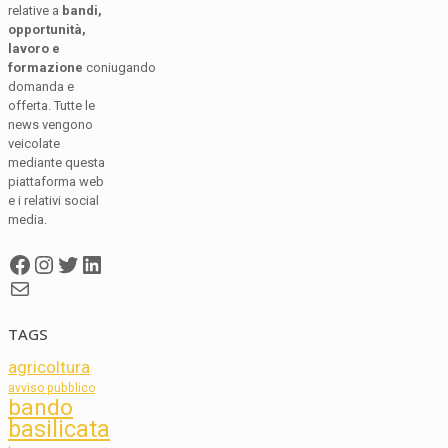
relative a
bandi,
opportunità,
lavoro e
formazione
coniugando
domanda e
offerta. Tutte le
news vengono
veicolate
mediante questa
piattaforma web
e i relativi social
media.
Facebook
Instagram
Twitter
LinkedIn
Mail
TAGS
agricoltura
avviso pubblico
bando
basilicata