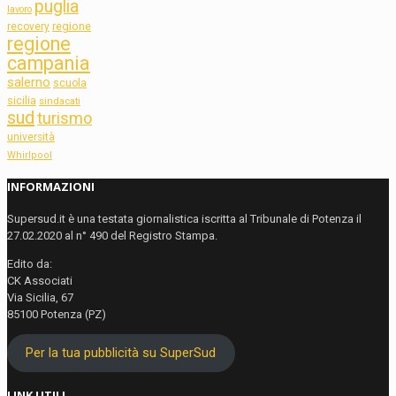
puglia
lavoro
regione
recovery
regione
campania
salerno
scuola
sicilia
sindacati
sud
turismo
università
Whirlpool
INFORMAZIONI
Supersud.it è una testata giornalistica iscritta al Tribunale di Potenza il
27.02.2020 al n° 490 del Registro Stampa.
Edito da:
CK Associati
Via Sicilia, 67
85100 Potenza (PZ)
Per la tua pubblicità su SuperSud
LINK UTILI