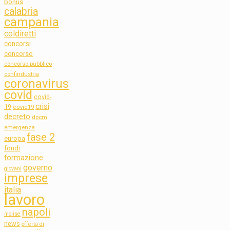
bonus
calabria
campania
coldiretti
concorsi
concorso
concorso pubblico
confindustria
coronavirus
covid
covid-
crisi
19
covid19
decreto
dpcm
emergenza
fase 2
europa
fondi
formazione
governo
giovani
imprese
italia
lavoro
napoli
molise
news
offerta di