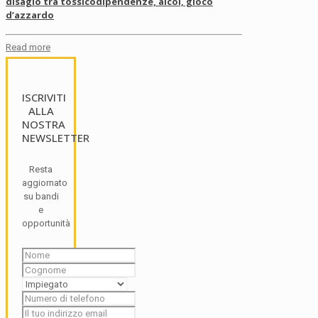
disagio tra tossicodipendenze, alcol, gioco
d’azzardo
Read more
ISCRIVITI
ALLA
NOSTRA
NEWSLETTER
Resta
aggiornato
su bandi
e
opportunità