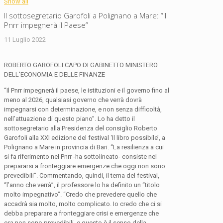
Show all
Il sottosegretario Garofoli a Polignano a Mare: “Il
Pnrr impegnerà il Paese”
11 Luglio 2022
ROBERTO GAROFOLI CAPO DI GABINETTO MINISTERO
DELL'ECONOMIA E DELLE FINANZE
“Il Pnrr impegnerà il paese, le istituzioni e il governo fino al
meno al 2026, qualsiasi governo che verrà dovrà
impegnarsi con determinazione, e non senza difficoltà,
nell’attuazione di questo piano”. Lo ha detto il
sottosegretario alla Presidenza del consiglio Roberto
Garofoli alla XXI edizione del festival ‘Il libro possibile’, a
Polignano a Mare in provincia di Bari. “La resilienza a cui
si fa riferimento nel Pnrr -ha sottolineato- consiste nel
prepararsi a fronteggiare emergenze che oggi non sono
prevedibili”. Commentando, quindi, il tema del festival,
“l’anno che verrà”, il professore lo ha definito un “titolo
molto impegnativo”. “Credo che prevedere quello che
accadrà sia molto, molto complicato. Io credo che ci si
debba preparare a fronteggiare crisi e emergenze che
ora non sono prevedibili, e questo è il senso della