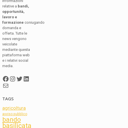
informazioni
relative a
bandi,
opportunità,
lavoro e
formazione
coniugando
domanda e
offerta. Tutte le
news vengono
veicolate
mediante questa
piattaforma web
e i relativi social
media.
Facebook
Instagram
Twitter
LinkedIn
Mail
TAGS
agricoltura
avviso pubblico
bando
basilicata