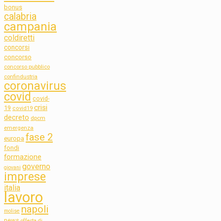
bonus
calabria
campania
coldiretti
concorsi
concorso
concorso pubblico
confindustria
coronavirus
covid
covid-
crisi
19
covid19
decreto
dpcm
emergenza
fase 2
europa
fondi
formazione
governo
giovani
imprese
italia
lavoro
napoli
molise
news
offerta di