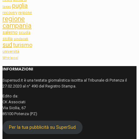
puglia
lavoro
regione
recovery
regione
campania
salerno
scuola
sicilia
sindacati
sud
turismo
università
Whirlpool
INFORMAZIONI
Supersud.it è una testata giornalistica iscritta al Tribunale di Potenza il
27.02.2020 al n° 490 del Registro Stampa.
Edito da:
CK Associati
Via Sicilia, 67
85100 Potenza (PZ)
Per la tua pubblicità su SuperSud