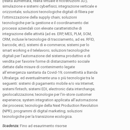
(realtà aumentata, realtà virtuale e ricostruzioni 3D);
simulazione e sistemi cyberfisici; integrazione verticale e
orizzontale; soluzioni tecnologiche digitali di filiera per
l’ottimizzazione della supply chain; soluzioni
tecnologiche per la gestione e il coordinamento dei
processi aziendali con elevate caratteristiche di
integrazione delle attività (ad es. ERP, MES, PLM, SCM,
CRM, incluse le tecnologie di tracciamento, ad es. RFID,
barcode, etc); sistemi di e-commerce; sistemi per lo
smart working e il telelavoro; soluzioni tecnologiche
digitali per l’automazione del sistema produttivo e di
vendita per favorire forme di distanziamento sociale
dettate dalle misure di contenimento legate
all’emergenza sanitaria da Covid-19; connettività a Banda
Ultralarga. ed eventualmente una o più tecnologie tra le
seguenti: sistemi di pagamento mobile e/o via Internet;
sistemi fintech; sistemi EDI, electronic data interchange;
geolocalizzazione; tecnologie per l’in-store customer
experience; system integration applicata all’automazione
dei processi; tecnologie della Next Production Revolution
(NPR); programmi di digital marketing; soluzioni
tecnologiche per la transizione ecologica.
Scadenza:
Fino ad esaurimento risorse