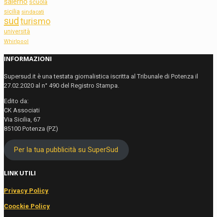
salerno
scuola
sicilia
sindacati
sud
turismo
università
Whirlpool
INFORMAZIONI
Supersud.it è una testata giornalistica iscritta al Tribunale di Potenza il
27.02.2020 al n° 490 del Registro Stampa.
Edito da:
CK Associati
Via Sicilia, 67
85100 Potenza (PZ)
Per la tua pubblicità su SuperSud
LINK UTILI
Privacy Policy
Coockie Policy