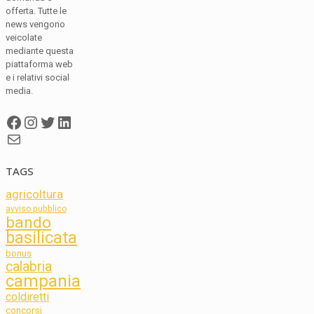
offerta. Tutte le
news vengono
veicolate
mediante questa
piattaforma web
e i relativi social
media.
Facebook
Instagram
Twitter
LinkedIn
Mail
TAGS
agricoltura
avviso pubblico
bando
basilicata
bonus
calabria
campania
coldiretti
concorsi