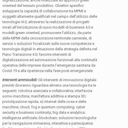
digitalizzazione, anche finalizzate ad approcci green
oriented del tessuto produttivo. Obiettivi specifici:
sviluppare la capacità di collaborazione tra MPMI e
soggetti altamente qualificati nel campo dell’utilizzo delle
tecnologie I4.0, attraverso la realizzazione di progetti
mirati all’introduzione di nuovi modelli di business 4.0 e
modelli green oriented; promuovere l’utilizzo, da parte
delle MPMI della circoscrizione territoriale camerale, di
servizi o soluzioni focalizzati sulle nuove competenze e
tecnologie digitali in attuazione della strategia definita nel
Piano Transizione 4.0; favorire interventi di
digitalizzazione ed automazione funzionali alla continuità
operativa delle imprese durante l’emergenza sanitaria da
Covid-19 e alla ripartenza nella fase post-emergenziale.
Interventi ammissibili:
Gli interventi di innovazione digitale
previsti dovranno riguardare almeno una tecnologia tra le
seguenti: robotica avanzata e collaborativa; interfaccia
uomo-macchina; manifattura additiva e stampa 3D;
prototipazione rapida; e) internet delle cose e delle
macchine; cloud, fog e quantum computing; cyber
security e business continuity; big data e analytics;
intelligenza artificiale; blockchain; soluzioni tecnologiche
per la navigazione immersiva, interattiva e partecipativa