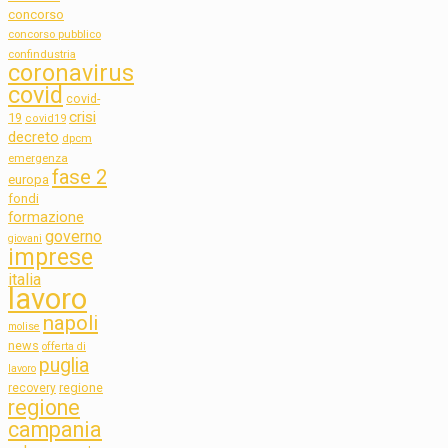
concorso
concorso pubblico
confindustria
coronavirus
covid
covid-
crisi
19
covid19
decreto
dpcm
emergenza
fase 2
europa
fondi
formazione
governo
giovani
imprese
italia
lavoro
napoli
molise
news
offerta di
puglia
lavoro
regione
recovery
regione
campania