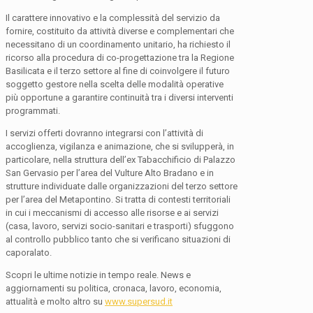
Il carattere innovativo e la complessità del servizio da
fornire, costituito da attività diverse e complementari che
necessitano di un coordinamento unitario, ha richiesto il
ricorso alla procedura di co-progettazione tra la Regione
Basilicata e il terzo settore al fine di coinvolgere il futuro
soggetto gestore nella scelta delle modalità operative
più opportune a garantire continuità tra i diversi interventi
programmati.
I servizi offerti dovranno integrarsi con l’attività di
accoglienza, vigilanza e animazione, che si svilupperà, in
particolare, nella struttura dell’ex Tabacchificio di Palazzo
San Gervasio per l’area del Vulture Alto Bradano e in
strutture individuate dalle organizzazioni del terzo settore
per l’area del Metapontino. Si tratta di contesti territoriali
in cui i meccanismi di accesso alle risorse e ai servizi
(casa, lavoro, servizi socio-sanitari e trasporti) sfuggono
al controllo pubblico tanto che si verificano situazioni di
caporalato.
Scopri le ultime notizie in tempo reale. News e
aggiornamenti su politica, cronaca, lavoro, economia,
attualità e molto altro su
www.supersud.it