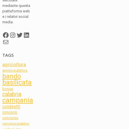
veicolate
mediante questa
piattaforma web
e i relativi social
media.
Facebook
Instagram
Twitter
LinkedIn
Mail
TAGS
agricoltura
avviso pubblico
bando
basilicata
bonus
calabria
campania
coldiretti
concorsi
concorso
concorso pubblico