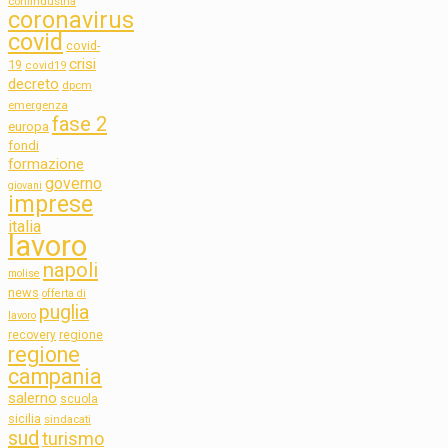
confindustria
coronavirus
covid
covid-
crisi
19
covid19
decreto
dpcm
emergenza
fase 2
europa
fondi
formazione
governo
giovani
imprese
italia
lavoro
napoli
molise
news
offerta di
puglia
lavoro
regione
recovery
regione
campania
salerno
scuola
sicilia
sindacati
sud
turismo