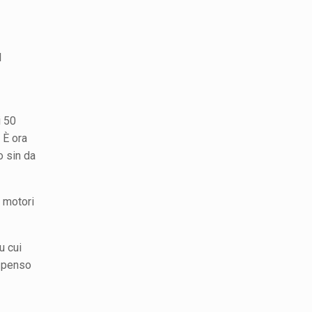
l
i 50
 È ora
o sin da
o motori
u cui
, penso