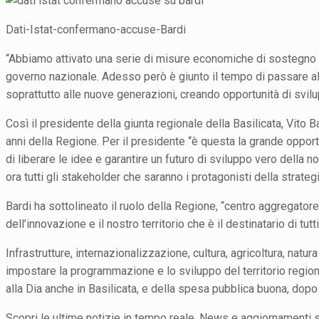
Dati-Istat-confermano-accuse-Bardi
“Abbiamo attivato una serie di misure economiche di sostegno re
governo nazionale. Adesso però è giunto il tempo di passare al 
soprattutto alle nuove generazioni, creando opportunità di svilup
Così il presidente della giunta regionale della Basilicata, Vito
anni della Regione. Per il presidente “è questa la grande opportu
di liberare le idee e garantire un futuro di sviluppo vero della
ora tutti gli stakeholder che saranno i protagonisti della strateg
Bardi ha sottolineato il ruolo della Regione, “centro aggregatore
dell’innovazione e il nostro territorio che è il destinatario di tutti
Infrastrutture, internazionalizzazione, cultura, agricoltura, natur
impostare la programmazione e lo sviluppo del territorio region
alla Dia anche in Basilicata, e della spesa pubblica buona, dopo
Scopri le ultime notizie in tempo reale. News e aggiornamenti su 