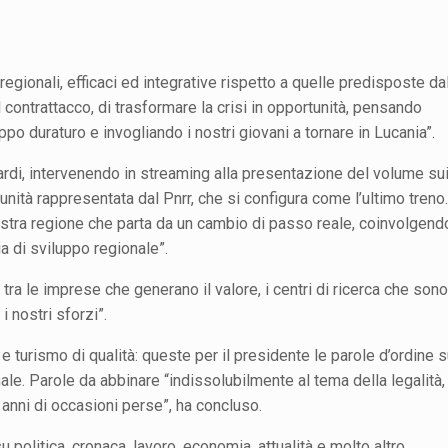
gionali, efficaci ed integrative rispetto a quelle predisposte da
contrattacco, di trasformare la crisi in opportunità, pensando
po duraturo e invogliando i nostri giovani a tornare in Lucania”.
 Bardi, intervenendo in streaming alla presentazione del volume su
nità rappresentata dal Pnrr, che si configura come l’ultimo treno.
 nostra regione che parta da un cambio di passo reale, coinvolgend
ia di sviluppo regionale”.
 tra le imprese che generano il valore, i centri di ricerca che son
 i nostri sforzi”.
a e turismo di qualità: queste per il presidente le parole d’ordine s
ale. Parole da abbinare “indissolubilmente al tema della legalità
 anni di occasioni perse”, ha concluso.
politica, cronaca, lavoro, economia, attualità e molto altro