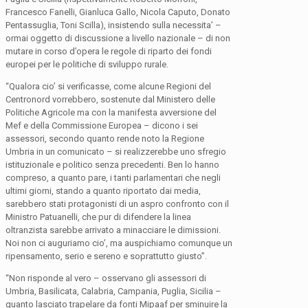
Francesco Fanelli, Gianluca Gallo, Nicola Caputo, Donato
Pentassuglia, Toni Scilla), insistendo sulla necessita’ –
ormai oggetto di discussione a livello nazionale – di non
mutare in corso d’opera le regole di riparto dei fondi
europei per le politiche di sviluppo rurale.
“Qualora cio’ si verificasse, come alcune Regioni del
Centronord vorrebbero, sostenute dal Ministero delle
Politiche Agricole ma con la manifesta avversione del
Mef e della Commissione Europea – dicono i sei
assessori, secondo quanto rende noto la Regione
Umbria in un comunicato – si realizzerebbe uno sfregio
istituzionale e politico senza precedenti. Ben lo hanno
compreso, a quanto pare, i tanti parlamentari che negli
ultimi giorni, stando a quanto riportato dai media,
sarebbero stati protagonisti di un aspro confronto con il
Ministro Patuanelli, che pur di difendere la linea
oltranzista sarebbe arrivato a minacciare le dimissioni.
Noi non ci auguriamo cio’, ma auspichiamo comunque un
ripensamento, serio e sereno e soprattutto giusto”.
“Non risponde al vero – osservano gli assessori di
Umbria, Basilicata, Calabria, Campania, Puglia, Sicilia –
quanto lasciato trapelare da fonti Mipaaf per sminuire la