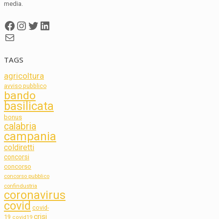
media.
Facebook
Instagram
Twitter
LinkedIn
Mail
TAGS
agricoltura
avviso pubblico
bando
basilicata
bonus
calabria
campania
coldiretti
concorsi
concorso
concorso pubblico
confindustria
coronavirus
covid
covid-
crisi
19
covid19