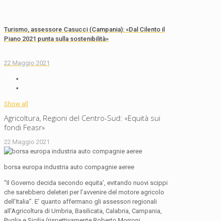
Turismo, assessore Casucci (Campania): «Dal Cilento il
Piano 2021 punta sulla sostenibilità»
22 Maggio 2021
Show all
Agricoltura, Regioni del Centro-Sud: «Equità sui
fondi Feasr»
22 Maggio 2021
borsa europa industria auto compagnie aeree
“Il Governo decida secondo equita’, evitando nuovi scippi
che sarebbero deleteri per l’avvenire del motore agricolo
dell’Italia”. E’ quanto affermano gli assessori regionali
all’Agricoltura di Umbria, Basilicata, Calabria, Campania,
Puglia e Sicilia (rispettivamente Roberto Morroni,