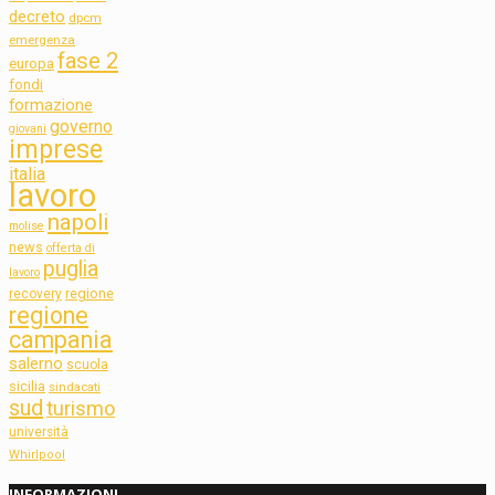
decreto
dpcm
emergenza
fase 2
europa
fondi
formazione
governo
giovani
imprese
italia
lavoro
napoli
molise
news
offerta di
puglia
lavoro
regione
recovery
regione
campania
salerno
scuola
sicilia
sindacati
sud
turismo
università
Whirlpool
INFORMAZIONI