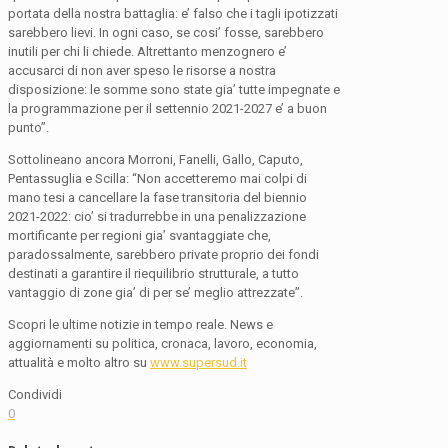
portata della nostra battaglia: e’ falso che i tagli ipotizzati
sarebbero lievi. In ogni caso, se cosi’ fosse, sarebbero
inutili per chi li chiede. Altrettanto menzognero e’
accusarci di non aver speso le risorse a nostra
disposizione: le somme sono state gia’ tutte impegnate e
la programmazione per il settennio 2021-2027 e’ a buon
punto”.
Sottolineano ancora Morroni, Fanelli, Gallo, Caputo,
Pentassuglia e Scilla: “Non accetteremo mai colpi di
mano tesi a cancellare la fase transitoria del biennio
2021-2022: cio’ si tradurrebbe in una penalizzazione
mortificante per regioni gia’ svantaggiate che,
paradossalmente, sarebbero private proprio dei fondi
destinati a garantire il riequilibrio strutturale, a tutto
vantaggio di zone gia’ di per se’ meglio attrezzate”.
Scopri le ultime notizie in tempo reale. News e
aggiornamenti su politica, cronaca, lavoro, economia,
attualità e molto altro su
www.supersud.it
Condividi
0