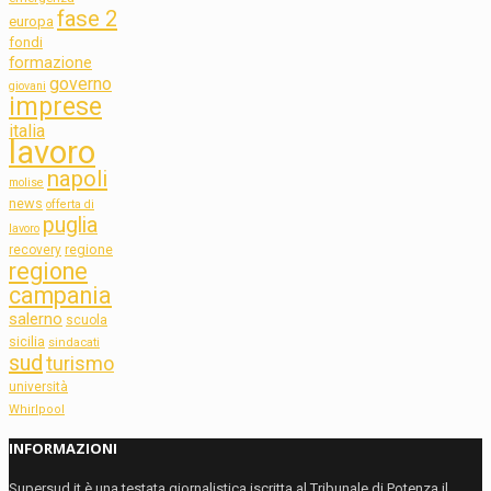
fase 2
europa
fondi
formazione
governo
giovani
imprese
italia
lavoro
napoli
molise
news
offerta di
puglia
lavoro
regione
recovery
regione
campania
salerno
scuola
sicilia
sindacati
sud
turismo
università
Whirlpool
INFORMAZIONI
Supersud.it è una testata giornalistica iscritta al Tribunale di Potenza il