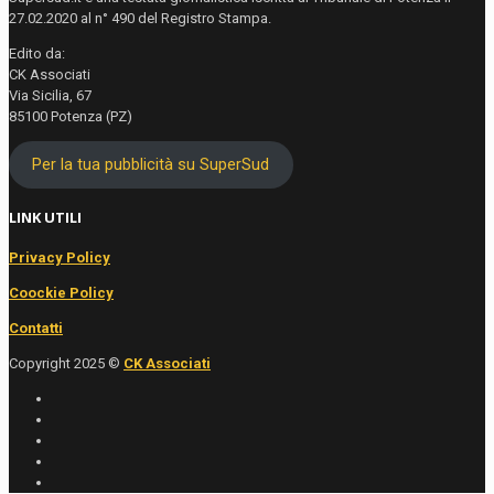
27.02.2020 al n° 490 del Registro Stampa.
Edito da:
CK Associati
Via Sicilia, 67
85100 Potenza (PZ)
Per la tua pubblicità su SuperSud
LINK UTILI
Privacy Policy
Coockie Policy
Contatti
Copyright 2025 ©
CK Associati