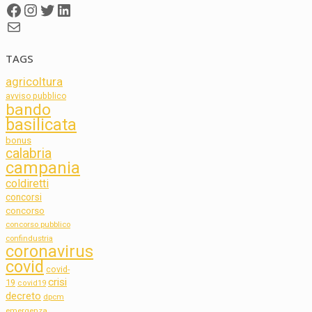
Facebook
Instagram
Twitter
LinkedIn
Mail
TAGS
agricoltura
avviso pubblico
bando
basilicata
bonus
calabria
campania
coldiretti
concorsi
concorso
concorso pubblico
confindustria
coronavirus
covid
covid-
crisi
19
covid19
decreto
dpcm
emergenza