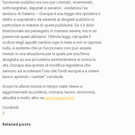
funzionari pubblici ma non per i ministri, viceministri,
sottosegretari, deputati e senatori. -evidenzia l’ex
sindaco di Salerno – Dunque è una legge che ripristina il
diritto e soprattutto dà serenità ai dirigenti pubblici in
particolare in materia di opere pubbliche. Se c’è dolo
intenzionale sia perseguito in maniera severa, ma in un
paese nel quale abbiamo 150mila leggi, nel quale il
codice degli appalti cambia ogni 6 mesi e non si capisce
nulla, è evidente che un funzionario non può essere
messo in una situazione per la quale per una firma
sbagliata su una procedura amministrativa si rovina la
vita. Dunque due ipotesi di modifica legislativa che
servono ad accelerare l’uso dei fondi europei e a creare
lavoro aprendo i cantieri” conclude.
Scopri le ultime notizie in tempo reale. News e
aggiornamenti su politica, cronaca, lavoro, economia,
attualità e molto altro su
www.supersud.it
Condividi
0
Related posts