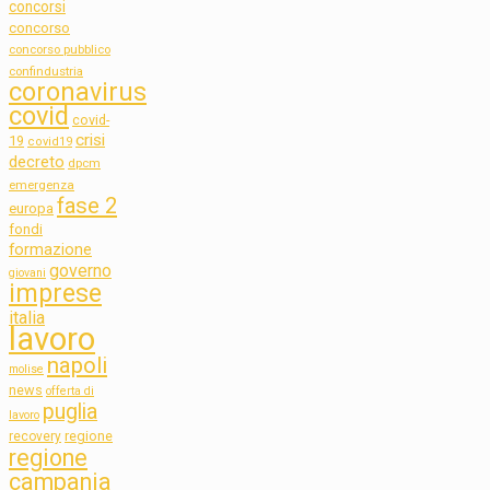
concorsi
concorso
concorso pubblico
confindustria
coronavirus
covid
covid-
crisi
19
covid19
decreto
dpcm
emergenza
fase 2
europa
fondi
formazione
governo
giovani
imprese
italia
lavoro
napoli
molise
news
offerta di
puglia
lavoro
regione
recovery
regione
campania