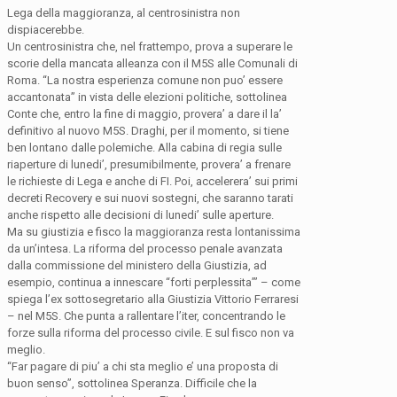
Lega della maggioranza, al centrosinistra non
dispiacerebbe.
Un centrosinistra che, nel frattempo, prova a superare le
scorie della mancata alleanza con il M5S alle Comunali di
Roma. “La nostra esperienza comune non puo’ essere
accantonata” in vista delle elezioni politiche, sottolinea
Conte che, entro la fine di maggio, provera’ a dare il la’
definitivo al nuovo M5S. Draghi, per il momento, si tiene
ben lontano dalle polemiche. Alla cabina di regia sulle
riaperture di lunedi’, presumibilmente, provera’ a frenare
le richieste di Lega e anche di FI. Poi, accelerera’ sui primi
decreti Recovery e sui nuovi sostegni, che saranno tarati
anche rispetto alle decisioni di lunedi’ sulle aperture.
Ma su giustizia e fisco la maggioranza resta lontanissima
da un’intesa. La riforma del processo penale avanzata
dalla commissione del ministero della Giustizia, ad
esempio, continua a innescare “forti perplessita’” – come
spiega l’ex sottosegretario alla Giustizia Vittorio Ferraresi
– nel M5S. Che punta a rallentare l’iter, concentrando le
forze sulla riforma del processo civile. E sul fisco non va
meglio.
“Far pagare di piu’ a chi sta meglio e’ una proposta di
buon senso”, sottolinea Speranza. Difficile che la