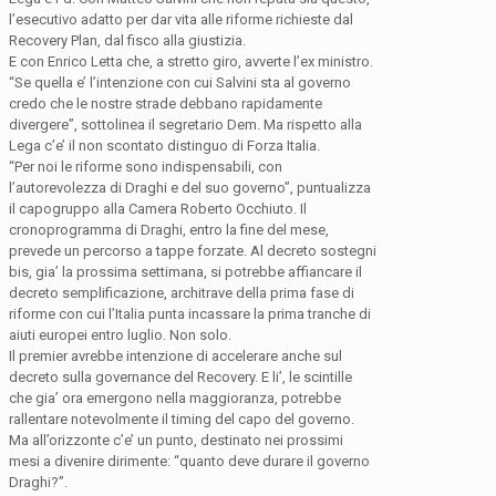
l’esecutivo adatto per dar vita alle riforme richieste dal
Recovery Plan, dal fisco alla giustizia.
E con Enrico Letta che, a stretto giro, avverte l’ex ministro.
“Se quella e’ l’intenzione con cui Salvini sta al governo
credo che le nostre strade debbano rapidamente
divergere”, sottolinea il segretario Dem. Ma rispetto alla
Lega c’e’ il non scontato distinguo di Forza Italia.
“Per noi le riforme sono indispensabili, con
l’autorevolezza di Draghi e del suo governo”, puntualizza
il capogruppo alla Camera Roberto Occhiuto. Il
cronoprogramma di Draghi, entro la fine del mese,
prevede un percorso a tappe forzate. Al decreto sostegni
bis, gia’ la prossima settimana, si potrebbe affiancare il
decreto semplificazione, architrave della prima fase di
riforme con cui l’Italia punta incassare la prima tranche di
aiuti europei entro luglio. Non solo.
Il premier avrebbe intenzione di accelerare anche sul
decreto sulla governance del Recovery. E li’, le scintille
che gia’ ora emergono nella maggioranza, potrebbe
rallentare notevolmente il timing del capo del governo.
Ma all’orizzonte c’e’ un punto, destinato nei prossimi
mesi a divenire dirimente: “quanto deve durare il governo
Draghi?”.