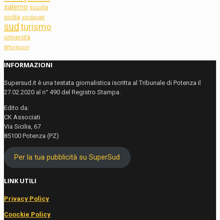
salerno
scuola
sicilia
sindacati
sud
turismo
università
Whirlpool
INFORMAZIONI
Supersud.it è una testata giornalistica iscritta al Tribunale di Potenza il
27.02.2020 al n° 490 del Registro Stampa.
Edito da:
CK Associati
Via Sicilia, 67
85100 Potenza (PZ)
Per la tua pubblicità su SuperSud
LINK UTILI
Privacy Policy
Coockie Policy