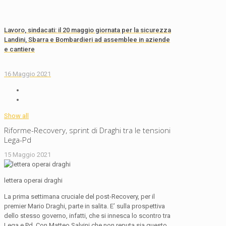
Lavoro, sindacati: il 20 maggio giornata per la sicurezza
Landini, Sbarra e Bombardieri ad assemblee in aziende
e cantiere
16 Maggio 2021
Show all
Riforme-Recovery, sprint di Draghi tra le tensioni
Lega-Pd
15 Maggio 2021
lettera operai draghi
La prima settimana cruciale del post-Recovery, per il
premier Mario Draghi, parte in salita. E’ sulla prospettiva
dello stesso governo, infatti, che si innesca lo scontro tra
Lega e Pd. Con Matteo Salvini che non reputa sia questo,