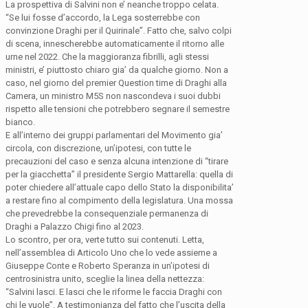
La prospettiva di Salvini non e’ neanche troppo celata.
“Se lui fosse d’accordo, la Lega sosterrebbe con
convinzione Draghi per il Quirinale”. Fatto che, salvo colpi
di scena, innescherebbe automaticamente il ritorno alle
urne nel 2022. Che la maggioranza fibrilli, agli stessi
ministri, e’ piuttosto chiaro gia’ da qualche giorno. Non a
caso, nel giorno del premier Question time di Draghi alla
Camera, un ministro M5S non nascondeva i suoi dubbi
rispetto alle tensioni che potrebbero segnare il semestre
bianco.
E all’interno dei gruppi parlamentari del Movimento gia’
circola, con discrezione, un’ipotesi, con tutte le
precauzioni del caso e senza alcuna intenzione di “tirare
per la giacchetta” il presidente Sergio Mattarella: quella di
poter chiedere all’attuale capo dello Stato la disponibilita’
a restare fino al compimento della legislatura. Una mossa
che prevedrebbe la consequenziale permanenza di
Draghi a Palazzo Chigi fino al 2023.
Lo scontro, per ora, verte tutto sui contenuti. Letta,
nell’assemblea di Articolo Uno che lo vede assieme a
Giuseppe Conte e Roberto Speranza in un’ipotesi di
centrosinistra unito, sceglie la linea della nettezza:
“Salvini lasci. E lasci che le riforme le faccia Draghi con
chi le vuole”. A testimonianza del fatto che l’uscita della