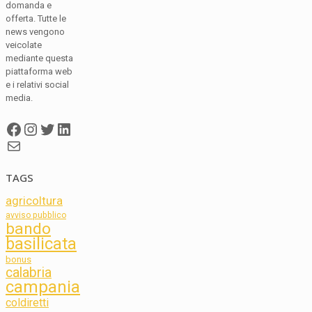
domanda e
offerta. Tutte le
news vengono
veicolate
mediante questa
piattaforma web
e i relativi social
media.
Facebook
Instagram
Twitter
LinkedIn
Mail
TAGS
agricoltura
avviso pubblico
bando
basilicata
bonus
calabria
campania
coldiretti