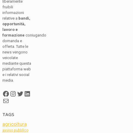
liberamente
fruibili
informazioni
relative a
bandi,
opportunità,
lavoro e
formazione
coniugando
domanda e
offerta. Tutte le
news vengono
veicolate
mediante questa
piattaforma web
e i relativi social
media.
Facebook
Instagram
Twitter
LinkedIn
Mail
TAGS
agricoltura
avviso pubblico