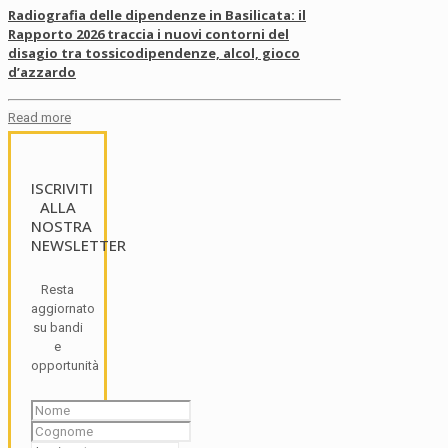
Radiografia delle dipendenze in Basilicata: il
Rapporto 2026 traccia i nuovi contorni del
disagio tra tossicodipendenze, alcol, gioco
d’azzardo
Read more
ISCRIVITI
ALLA
NOSTRA
NEWSLETTER
Resta
aggiornato
su bandi
e
opportunità