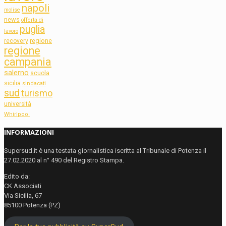
napoli
molise
news
offerta di
puglia
lavoro
regione
recovery
regione
campania
salerno
scuola
sicilia
sindacati
sud
turismo
università
Whirlpool
INFORMAZIONI
Supersud.it è una testata giornalistica iscritta al Tribunale di Potenza il
27.02.2020 al n° 490 del Registro Stampa.
Edito da:
CK Associati
Via Sicilia, 67
85100 Potenza (PZ)