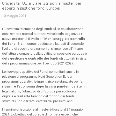
Università, IUL: al via le iscrizioni a master per
esperti in gestione fondi Europei
10 Maggio 2021
L’università telematica degli studi Iul, in collaborazione
con Demetra special purpose vehicle srls, organizza il
nuovo
master
di II livello in
‘Monitoraggio e controllo
dei fondi Sie’
. Il corso, destinato a laureati di secondo
livello o di vecchio ordinamento, si inserisce all’interno
dell’attuale contesto della politica di coesione europea e
della
gestione e controllo dei fondi strutturali
in vista
della programmazione per il periodo 2021/2027.
Le nuove prospettive dei Fondi comunitari, anche in
relazione al programma Next Generation Eu e ai
programmi operativi, le ingenti risorse stanziate per far
ripartire l’economia dopo la crisi pandemica
, i temi
legati al pnrr, l’obiettivo di un’Europa più ecologica,
digitale e resiliente faranno del mondo dei fondi
strutturali uno dei temi centrali dei prossimi anni.
Il termine di iscrizione al master è fissato al 31 maggio
2021. L’obiettivo del corso è di formare esperti che