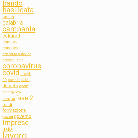
bando
basilicata
bonus
calabria
campania
coldiretti
concorsi
concorso
concorso pubblico
confindustria
coronavirus
covid
covid-
crisi
19
covid19
decreto
dpcm
emergenza
fase 2
europa
fondi
formazione
governo
giovani
imprese
italia
lavoro