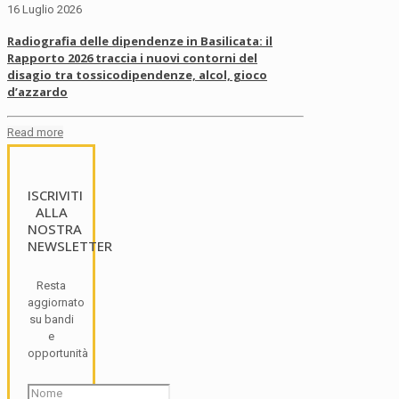
16 Luglio 2026
Radiografia delle dipendenze in Basilicata: il
Rapporto 2026 traccia i nuovi contorni del
disagio tra tossicodipendenze, alcol, gioco
d’azzardo
Read more
ISCRIVITI
ALLA
NOSTRA
NEWSLETTER
Resta
aggiornato
su bandi
e
opportunità