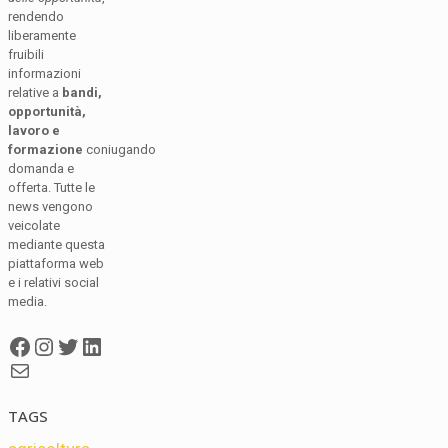
rendendo
liberamente
fruibili
informazioni
relative a
bandi,
opportunità,
lavoro e
formazione
coniugando
domanda e
offerta. Tutte le
news vengono
veicolate
mediante questa
piattaforma web
e i relativi social
media.
Facebook
Instagram
Twitter
LinkedIn
Mail
TAGS