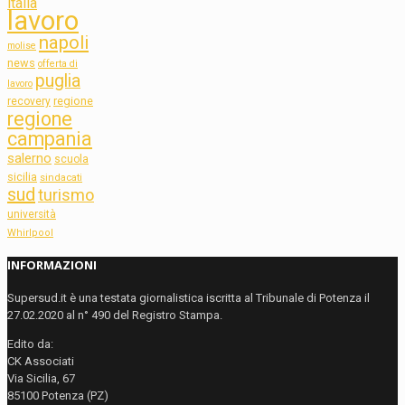
italia
lavoro
napoli
molise
news
offerta di
puglia
lavoro
regione
recovery
regione
campania
salerno
scuola
sicilia
sindacati
sud
turismo
università
Whirlpool
INFORMAZIONI
Supersud.it è una testata giornalistica iscritta al Tribunale di Potenza il
27.02.2020 al n° 490 del Registro Stampa.
Edito da:
CK Associati
Via Sicilia, 67
85100 Potenza (PZ)