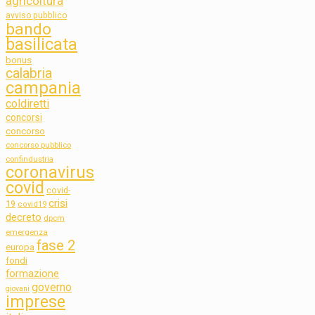
agricoltura
avviso pubblico
bando
basilicata
bonus
calabria
campania
coldiretti
concorsi
concorso
concorso pubblico
confindustria
coronavirus
covid
covid-
crisi
19
covid19
decreto
dpcm
emergenza
fase 2
europa
fondi
formazione
governo
giovani
imprese