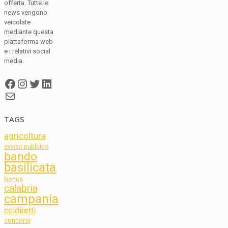
offerta. Tutte le
news vengono
veicolate
mediante questa
piattaforma web
e i relativi social
media.
Facebook
Instagram
Twitter
LinkedIn
Mail
TAGS
agricoltura
avviso pubblico
bando
basilicata
bonus
calabria
campania
coldiretti
concorsi