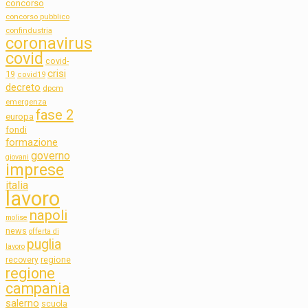
concorso
concorso pubblico
confindustria
coronavirus
covid
covid-
crisi
19
covid19
decreto
dpcm
emergenza
fase 2
europa
fondi
formazione
governo
giovani
imprese
italia
lavoro
napoli
molise
news
offerta di
puglia
lavoro
regione
recovery
regione
campania
salerno
scuola