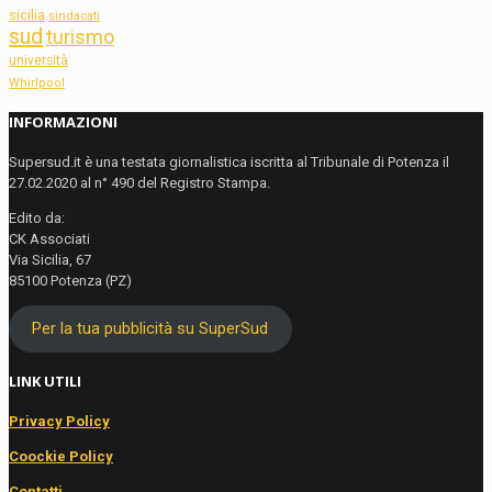
sicilia
sindacati
sud
turismo
università
Whirlpool
INFORMAZIONI
Supersud.it è una testata giornalistica iscritta al Tribunale di Potenza il
27.02.2020 al n° 490 del Registro Stampa.
Edito da:
CK Associati
Via Sicilia, 67
85100 Potenza (PZ)
Per la tua pubblicità su SuperSud
LINK UTILI
Privacy Policy
Coockie Policy
Contatti