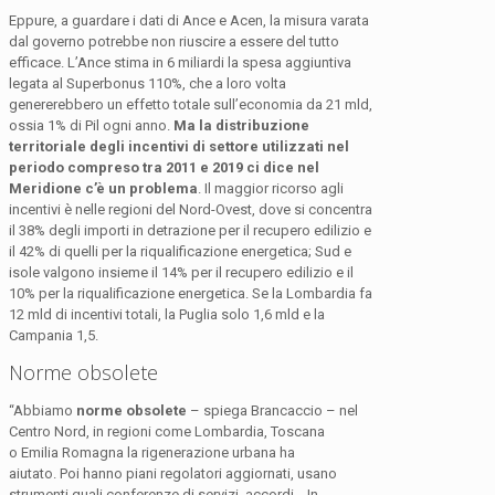
Eppure, a guardare i dati di Ance e Acen, la misura varata
dal governo potrebbe non riuscire a essere del tutto
efficace. L’Ance stima in 6 miliardi la spesa aggiuntiva
legata al Superbonus 110%, che a loro volta
genererebbero un effetto totale sull’economia da 21 mld,
ossia 1% di Pil ogni anno.
Ma la distribuzione
territoriale degli incentivi di settore utilizzati nel
periodo compreso tra 2011 e 2019 ci dice nel
Meridione c’è un problema
. Il maggior ricorso agli
incentivi è nelle regioni del Nord-Ovest, dove si concentra
il 38% degli importi in detrazione per il recupero edilizio e
il 42% di quelli per la riqualificazione energetica; Sud e
isole valgono insieme il 14% per il recupero edilizio e il
10% per la riqualificazione energetica. Se la Lombardia fa
12 mld di incentivi totali, la Puglia solo 1,6 mld e la
Campania 1,5.
Norme obsolete
“Abbiamo
norme obsolete
– spiega Brancaccio – nel
Centro Nord, in regioni come Lombardia, Toscana
o Emilia Romagna la rigenerazione urbana ha
aiutato. Poi hanno piani regolatori aggiornati, usano
strumenti quali conferenze di servizi, accordi… In