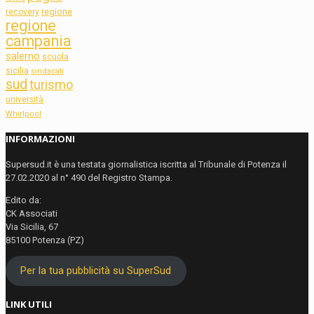
regione
recovery
regione
campania
salerno
scuola
sicilia
sindacati
sud
turismo
università
Whirlpool
INFORMAZIONI
Supersud.it è una testata giornalistica iscritta al Tribunale di Potenza il
27.02.2020 al n° 490 del Registro Stampa.
Edito da:
CK Associati
Via Sicilia, 67
85100 Potenza (PZ)
Per la tua pubblicità su SuperSud
LINK UTILI