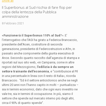
Show all
Il Superbonus al Sud rischia di fare flop per
colpa della lentezza della Pubblica
amministrazione
8 Febbraio 2021
«Funzionerà il Superbonus 110% al Sud
?». E’
l’interrogativo che l’AGI ha girato a Federica Brancaccio,
presidente dell’Acen, costruttore di seconda
generazione, presidente di Federcostruzioni e Afm, in
passato anche componente della giunta esecutiva di
Ance. Secondo quanto raccolto dall’agenzia di stampa e
riportati sul suo sito web, «in Campania, come in altre
regioni del Mezzogiorno,
l’edilizia è da sempre un
settore trainante dell’economia
, e “contribuisce al Pil
in una percentuale in linea con il resto di Italia», ricorda
Brancaccio. “Ed è il settore anticiclonico anche se negli
ultimi 20 anni non l’hanno capito in molti – puntualizza –
sia in termini economici, dato che ogni euro investito ne
vale tre, sia in termini di occupazione. In più, siamo il
settore che spende sul mercato interno più degli altri,
circa il 90% di quanto spende”.