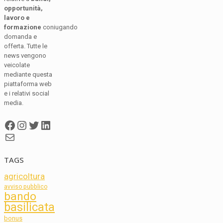
opportunità,
lavoro e
formazione
coniugando
domanda e
offerta. Tutte le
news vengono
veicolate
mediante questa
piattaforma web
e i relativi social
media.
Facebook
Instagram
Twitter
LinkedIn
Mail
TAGS
agricoltura
avviso pubblico
bando
basilicata
bonus