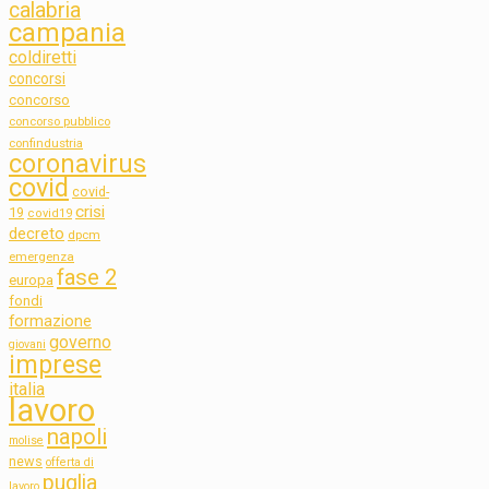
calabria
campania
coldiretti
concorsi
concorso
concorso pubblico
confindustria
coronavirus
covid
covid-
crisi
19
covid19
decreto
dpcm
emergenza
fase 2
europa
fondi
formazione
governo
giovani
imprese
italia
lavoro
napoli
molise
news
offerta di
puglia
lavoro