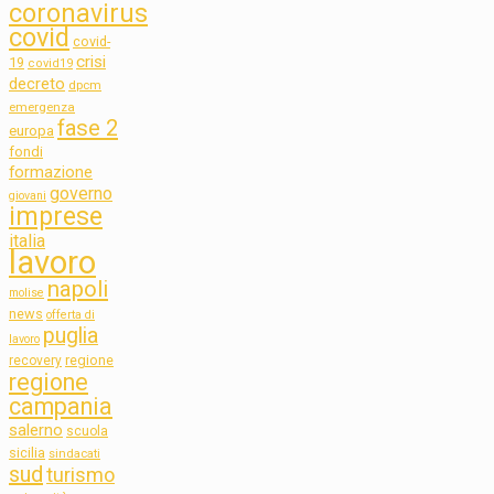
coronavirus
covid
covid-
crisi
19
covid19
decreto
dpcm
emergenza
fase 2
europa
fondi
formazione
governo
giovani
imprese
italia
lavoro
napoli
molise
news
offerta di
puglia
lavoro
regione
recovery
regione
campania
salerno
scuola
sicilia
sindacati
sud
turismo