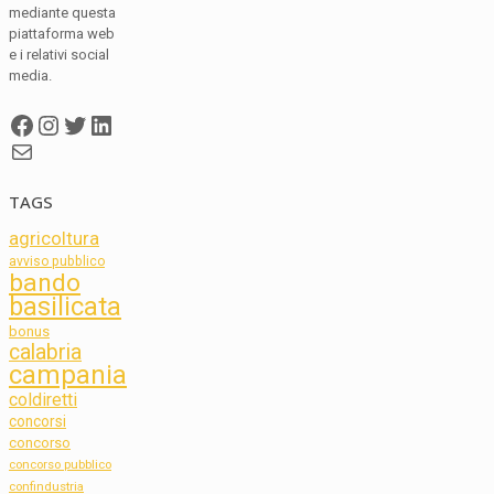
mediante questa
piattaforma web
e i relativi social
media.
Facebook
Instagram
Twitter
LinkedIn
Mail
TAGS
agricoltura
avviso pubblico
bando
basilicata
bonus
calabria
campania
coldiretti
concorsi
concorso
concorso pubblico
confindustria