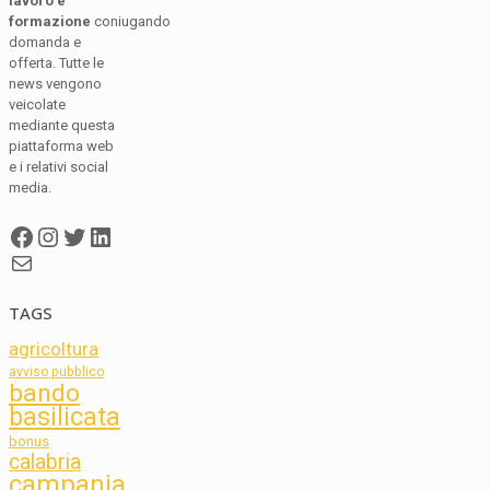
lavoro e
formazione
coniugando
domanda e
offerta. Tutte le
news vengono
veicolate
mediante questa
piattaforma web
e i relativi social
media.
Facebook
Instagram
Twitter
LinkedIn
Mail
TAGS
agricoltura
avviso pubblico
bando
basilicata
bonus
calabria
campania