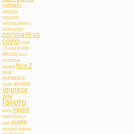
coldiretti
concorsi
concorso
concorso pubblico
confindustria
coronavirus
covid
covid-
crisi
19
covid19
decreto
dpcm
emergenza
fase 2
europa
fondi
formazione
governo
giovani
imprese
italia
lavoro
napoli
molise
news
offerta di
puglia
lavoro
regione
recovery