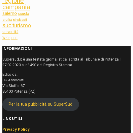
regione
campania
salerno
scuola
sicilia
sindacati
sud
turismo
università
Whirlpool
INFORMAZIONI
Supersud.it è una testata giornalistica iscritta al Tribunale di Potenza il
27.02.2020 al n° 490 del Registro Stampa.
Edito da:
CK Associati
Via Sicilia, 67
85100 Potenza (PZ)
Per la tua pubblicità su SuperSud
LINK UTILI
Privacy Policy