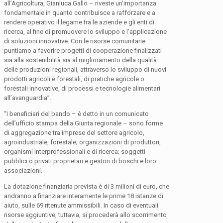
all’Agricoltura, Gianluca Gallo – riveste un’importanza
fondamentale in quanto contribuisce a rafforzare e a
rendere operativo il legame tra le aziende e gli enti di
ricerca, al fine di promuovere lo sviluppo e l’applicazione
di soluzioni innovative. Con le risorse comunitarie
puntiamo a favorire progetti di cooperazione finalizzati
sia alla sostenibilità sia al miglioramento della qualità
delle produzioni regionali, attraverso lo sviluppo di nuovi
prodotti agricoli e forestali, di pratiche agricole o
forestali innovative, di processi e tecnologie alimentari
all’avanguardia”.
“I beneficiari del bando – è detto in un comunicato
dell’ufficio stampa della Giunta regionale – sono forme
di aggregazione tra imprese del settore agricolo,
agroindustriale, forestale; organizzazioni di produttori,
organismi interprofessionali e di ricerca; soggetti
pubblici o privati proprietari e gestori di boschi e loro
associazioni.
La dotazione finanziaria prevista è di 3 milioni di euro, che
andranno a finanziare interamente le prime 18 istanze di
aiuto, sulle 69 ritenute ammissibili. In caso di eventuali
risorse aggiuntive, tuttavia, si procederà allo scorrimento